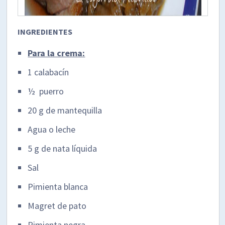
INGREDIENTES
Para la crema:
1 calabacín
½ puerro
20 g de mantequilla
Agua o leche
5 g de nata líquida
Sal
Pimienta blanca
Magret de pato
Pimienta negra