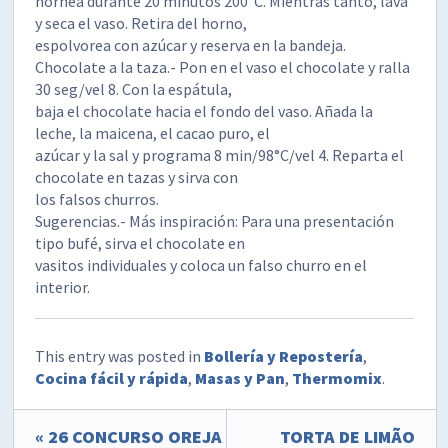
hornea durante 20 minutos 200°C. Mientras tanto, lava
y seca el vaso. Retira del horno,
espolvorea con azúcar y reserva en la bandeja.
Chocolate a la taza.- Pon en el vaso el chocolate y ralla
30 seg/vel 8. Con la espátula,
baja el chocolate hacia el fondo del vaso. Añada la
leche, la maicena, el cacao puro, el
azúcar y la sal y programa 8 min/98°C/vel 4. Reparta el
chocolate en tazas y sirva con
los falsos churros.
Sugerencias.- Más inspiración: Para una presentación
tipo bufé, sirva el chocolate en
vasitos individuales y coloca un falso churro en el
interior.
This entry was posted in
Bollería y Repostería
,
Cocina fácil y rápida
,
Masas y Pan
,
Thermomix
.
« 26 CONCURSO OREJA
TORTA DE LIMÃO