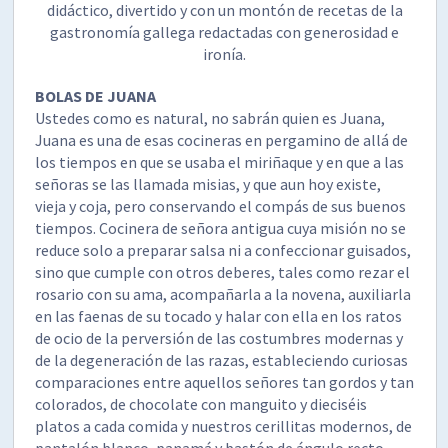
didáctico, divertido y con un montón de recetas de la
gastronomía gallega redactadas con generosidad e
ironía.
BOLAS DE JUANA
Ustedes como es natural, no sabrán quien es Juana,
Juana es una de esas cocineras en pergamino de allá de
los tiempos en que se usaba el miriñaque y en que a las
señoras se las llamada misias, y que aun hoy existe,
vieja y coja, pero conservando el compás de sus buenos
tiempos. Cocinera de señora antigua cuya misión no se
reduce solo a preparar salsa ni a confeccionar guisados,
sino que cumple con otros deberes, tales como rezar el
rosario con su ama, acompañarla a la novena, auxiliarla
en las faenas de su tocado y halar con ella en los ratos
de ocio de la perversión de las costumbres modernas y
de la degeneración de las razas, estableciendo curiosas
comparaciones entre aquellos señores tan gordos y tan
colorados, de chocolate con manguito y dieciséis
platos a cada comida y nuestros cerillitas modernos, de
pantalón blanco, panamá y bastón de ángulo recto.