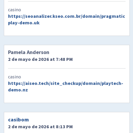
casino
https://seoanalizer.kseo.com.br/domain/pragmatic
play-demo.uk
Pamela Anderson
2 de mayo de 2026 at 7:48 PM
casino
https://aiseo.tech/site_checkup/domain/playtech-
demo.nz
casibom
2 de mayo de 2026 at 8:13 PM