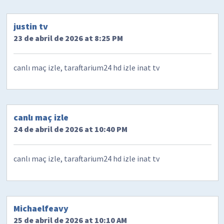
justin tv
23 de abril de 2026 at 8:25 PM
canlı maç izle, taraftarium24 hd izle inat tv
canlı maç izle
24 de abril de 2026 at 10:40 PM
canlı maç izle, taraftarium24 hd izle inat tv
Michaelfeavy
25 de abril de 2026 at 10:10 AM