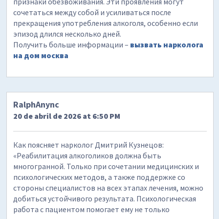
признаки обезвоживания. Эти проявления могут
сочетаться между собой и усиливаться после
прекращения употребления алкоголя, особенно если
эпизод длился несколько дней.
Получить больше информации –
вызвать нарколога
на дом москва
RalphAnync
20 de abril de 2026 at 6:50 PM
Как поясняет нарколог Дмитрий Кузнецов:
«Реабилитация алкоголиков должна быть
многогранной. Только при сочетании медицинских и
психологических методов, а также поддержке со
стороны специалистов на всех этапах лечения, можно
добиться устойчивого результата. Психологическая
работа с пациентом помогает ему не только