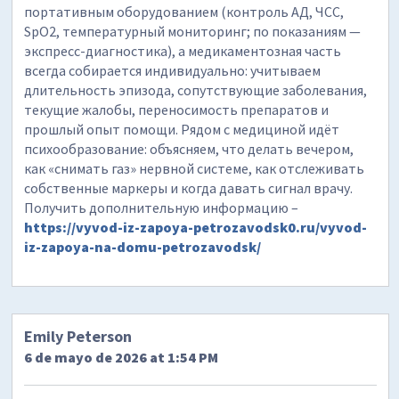
портативным оборудованием (контроль АД, ЧСС,
SpO2, температурный мониторинг; по показаниям —
экспресс-диагностика), а медикаментозная часть
всегда собирается индивидуально: учитываем
длительность эпизода, сопутствующие заболевания,
текущие жалобы, переносимость препаратов и
прошлый опыт помощи. Рядом с медициной идёт
психообразование: объясняем, что делать вечером,
как «снимать газ» нервной системе, как отслеживать
собственные маркеры и когда давать сигнал врачу.
Получить дополнительную информацию –
https://vyvod-iz-zapoya-petrozavodsk0.ru/vyvod-
iz-zapoya-na-domu-petrozavodsk/
Emily Peterson
6 de mayo de 2026 at 1:54 PM