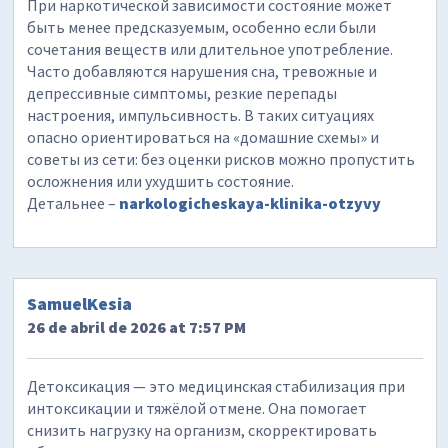
При наркотической зависимости состояние может
быть менее предсказуемым, особенно если были
сочетания веществ или длительное употребление.
Часто добавляются нарушения сна, тревожные и
депрессивные симптомы, резкие перепады
настроения, импульсивность. В таких ситуациях
опасно ориентироваться на «домашние схемы» и
советы из сети: без оценки рисков можно пропустить
осложнения или ухудшить состояние.
Детальнее –
narkologicheskaya-klinika-otzyvy
SamuelKesia
26 de abril de 2026 at 7:57 PM
Детоксикация — это медицинская стабилизация при
интоксикации и тяжёлой отмене. Она помогает
снизить нагрузку на организм, скорректировать