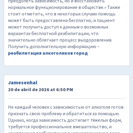
преодолеть зависимость, но и восстановить
нормальное функционирование в обществе.» Также
стоит отметить, что в некоторых случаях помощь
может быть предоставлена бесплатно, и пациент
может получить доступ к данным о возможных
вариантах бесплатной реабилитации, что
значительно облегчает процесс выздоровления.
Получить дополнительную информацию –
реабилитация алкоголиков город
Jamesenhal
20 de abril de 2026 at 6:50 PM
Не каждый человек с зависимостью от алкоголя готов
признать свою проблему и обратиться за помощью.
Однако, когда зависимость достигает тяжелых форм,
требуется профессиональное вмешательство, и
комплексная реабилитация в наркологическом доме