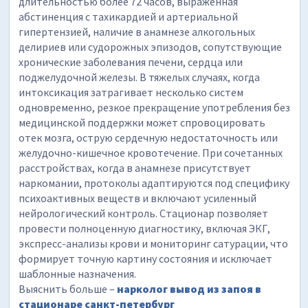
длительностью более 72 часов, выраженная
абстиненция с тахикардией и артериальной
гипертензией, наличие в анамнезе алкогольных
делириев или судорожных эпизодов, сопутствующие
хронические заболевания печени, сердца или
поджелудочной железы. В тяжелых случаях, когда
интоксикация затрагивает несколько систем
одновременно, резкое прекращение употребления без
медицинской поддержки может спровоцировать
отек мозга, острую сердечную недостаточность или
желудочно-кишечное кровотечение. При сочетанных
расстройствах, когда в анамнезе присутствует
наркомании, протоколы адаптируются под специфику
психоактивных веществ и включают усиленный
нейрологический контроль. Стационар позволяет
провести полноценную диагностику, включая ЭКГ,
экспресс-анализы крови и мониторинг сатурации, что
формирует точную картину состояния и исключает
шаблонные назначения.
Выяснить больше –
нарколог вывод из запоя в
стационаре санкт-петербург