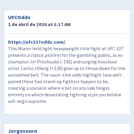
UFCOdds
1 de abril de 2026 at 1:17 AM
https://ufc327odds.com/
This Miami-held light heavyweight title fight at UFC 327
presents a classic pick’em for the gambling public, as ex-
champion Jiri Prochazka (-142) and surging knockout
artist Carlos Ulberg (+120) gear up to throw down for the
unclaimed belt. The razor-thin odds highlight how well-
paired these two stand-up fighters happen to be,
creating a scenario where a bet on any side hinges
entirely on which devastating fighting style you believe
will reign supreme.
Jorgesourn