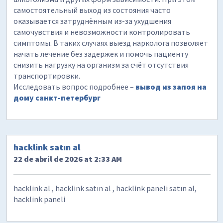
самостоятельный выход из состояния часто
оказывается затруднённым из-за ухудшения
самочувствия и невозможности контролировать
симптомы. В таких случаях выезд нарколога позволяет
начать лечение без задержек и помочь пациенту
снизить нагрузку на организм за счёт отсутствия
транспортировки.
Исследовать вопрос подробнее –
вывод из запоя на
дому санкт-петербург
hacklink satın al
22 de abril de 2026 at 2:33 AM
hacklink al , hacklink satın al , hacklink paneli satın al,
hacklink paneli