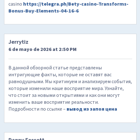
casino
https://telegra.ph/Bety-casino-Transforms-
Bonus-Buy-Elements-04-16-6
Jerrytiz
6 de mayo de 2026 at 2:50 PM
В данной обзорной статье представлены
интригующие факты, которые не оставят вас
равнодушными. Мы критикуем и анализируем события,
которые изменили наше восприятие мира. Узнайте,
что стоит за новыми открытиями и как они могут
изменить ваше восприятие реальности.
Подробности по ссылке –
вывод из запоя цена
Danny Fossett