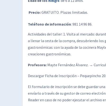
Edad de los
niñ@s
: de 6 a 12 años.
Precio:
GRATUITO. Plazas limitadas.
Teléfono de información
: 981 14 96 86.
Actividades del taller: 1. Visita al mercado: dura
a llenar la cesta de la compra, descubriendo los
gastronómicas: con la ayuda de la cocinera May
creaciones gastronómicas.
Profesora:
Mayte Fernández Álvarez. → Curricu
Descargar Ficha de Inscripción – Pequepincho 20
El formulario de inscripción se debe guardar u
envíarlo a través de su gestor de correo electró
Reader en caso de no poder ejecutar el archivo 