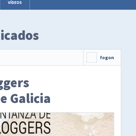
VÍDEOS
icados
fogon
ggers
e Galicia