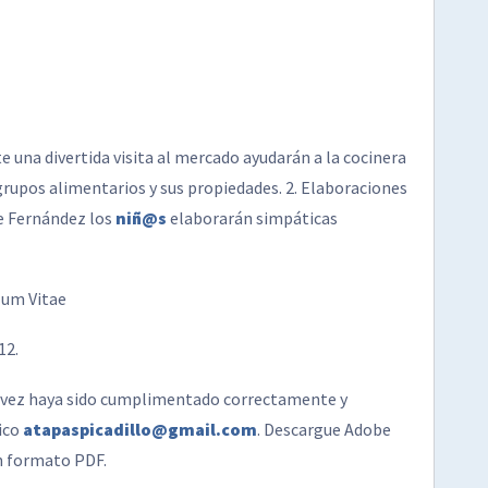
nte una divertida visita al mercado ayudarán a la cocinera
 grupos alimentarios y sus propiedades. 2. Elaboraciones
te Fernández los
niñ@s
elaborarán simpáticas
lum Vitae
12.
na vez haya sido cumplimentado correctamente y
nico
atapaspicadillo@gmail.com
. Descargue Adobe
en formato PDF.