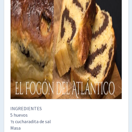
INGREDIENTES
5 huevos
½ cucharadita de sal
Masa