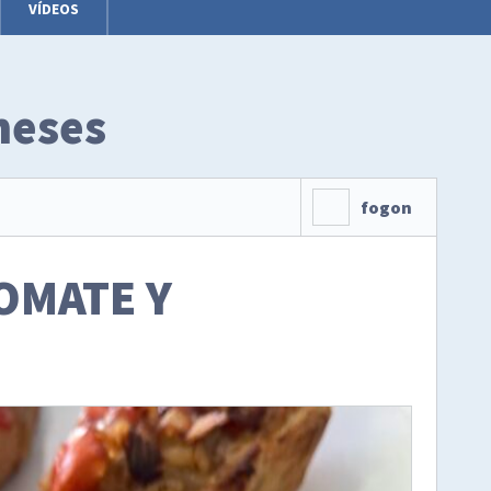
VÍDEOS
meses
fogon
OMATE Y