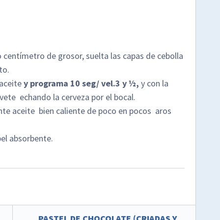
o centímetro de grosor, suelta las capas de cebolla
to.
 aceite
y programa 10 seg/ vel.3 y ½,
y con la
ete echando la cerveza por el bocal.
nte aceite bien caliente de poco en pocos aros
pel absorbente.
PASTEL DE CHOCOLATE (CRIADAS Y