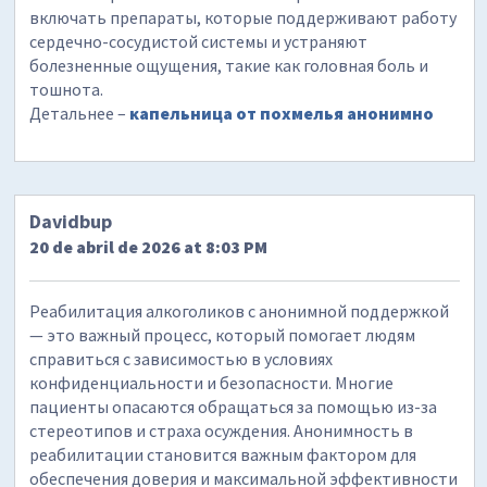
включать препараты, которые поддерживают работу
сердечно-сосудистой системы и устраняют
болезненные ощущения, такие как головная боль и
тошнота.
Детальнее –
капельница от похмелья анонимно
Davidbup
20 de abril de 2026 at 8:03 PM
Реабилитация алкоголиков с анонимной поддержкой
— это важный процесс, который помогает людям
справиться с зависимостью в условиях
конфиденциальности и безопасности. Многие
пациенты опасаются обращаться за помощью из-за
стереотипов и страха осуждения. Анонимность в
реабилитации становится важным фактором для
обеспечения доверия и максимальной эффективности