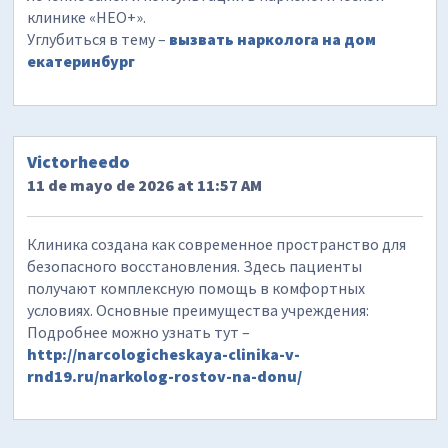
клинике «НЕО+».
Углубиться в тему –
вызвать нарколога на дом
екатеринбург
Victorheedo
11 de mayo de 2026 at 11:57 AM
Клиника создана как современное пространство для
безопасного восстановления. Здесь пациенты
получают комплексную помощь в комфортных
условиях. Основные преимущества учреждения:
Подробнее можно узнать тут –
http://narcologicheskaya-clinika-v-
rnd19.ru/narkolog-rostov-na-donu/