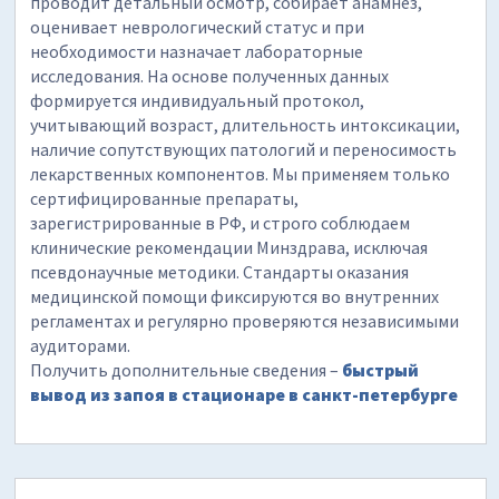
проводит детальный осмотр, собирает анамнез,
оценивает неврологический статус и при
необходимости назначает лабораторные
исследования. На основе полученных данных
формируется индивидуальный протокол,
учитывающий возраст, длительность интоксикации,
наличие сопутствующих патологий и переносимость
лекарственных компонентов. Мы применяем только
сертифицированные препараты,
зарегистрированные в РФ, и строго соблюдаем
клинические рекомендации Минздрава, исключая
псевдонаучные методики. Стандарты оказания
медицинской помощи фиксируются во внутренних
регламентах и регулярно проверяются независимыми
аудиторами.
Получить дополнительные сведения –
быстрый
вывод из запоя в стационаре в санкт-петербурге