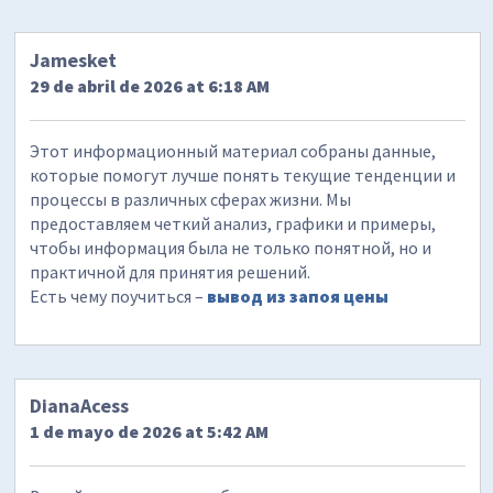
Jamesket
29 de abril de 2026 at 6:18 AM
Этот информационный материал собраны данные,
которые помогут лучше понять текущие тенденции и
процессы в различных сферах жизни. Мы
предоставляем четкий анализ, графики и примеры,
чтобы информация была не только понятной, но и
практичной для принятия решений.
Есть чему поучиться –
вывод из запоя цены
DianaAcess
1 de mayo de 2026 at 5:42 AM