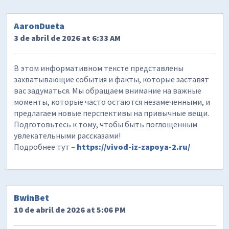
AaronDueta
3 de abril de 2026 at 6:33 AM
В этом информативном тексте представлены
захватывающие события и факты, которые заставят
вас задуматься. Мы обращаем внимание на важные
моменты, которые часто остаются незамеченными, и
предлагаем новые перспективы на привычные вещи.
Подготовьтесь к тому, чтобы быть поглощенным
увлекательными рассказами!
Подробнее тут –
https://vivod-iz-zapoya-2.ru/
BwinBet
10 de abril de 2026 at 5:06 PM