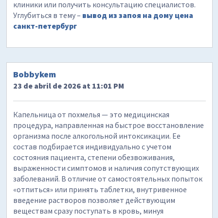
клиники или получить консультацию специалистов.
Углубиться в тему –
вывод из запоя на дому цена
санкт-петербург
Bobbykem
23 de abril de 2026 at 11:01 PM
Капельница от похмелья — это медицинская
процедура, направленная на быстрое восстановление
организма после алкогольной интоксикации. Ее
состав подбирается индивидуально с учетом
состояния пациента, степени обезвоживания,
выраженности симптомов и наличия сопутствующих
заболеваний. В отличие от самостоятельных попыток
«отпиться» или принять таблетки, внутривенное
введение растворов позволяет действующим
веществам сразу поступать в кровь, минуя