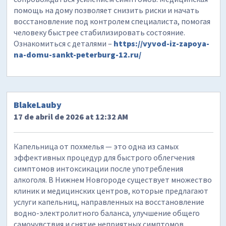
помощь на дому позволяет снизить риски и начать
восстановление под контролем специалиста, помогая
человеку быстрее стабилизировать состояние.
Ознакомиться с деталями –
https://vyvod-iz-zapoya-
na-domu-sankt-peterburg-12.ru/
BlakeLauby
17 de abril de 2026 at 12:32 AM
Капельница от похмелья — это одна из самых
эффективных процедур для быстрого облегчения
симптомов интоксикации после употребления
алкоголя. В Нижнем Новгороде существует множество
клиник и медицинских центров, которые предлагают
услуги капельниц, направленных на восстановление
водно-электролитного баланса, улучшение общего
самочувствия и снятие неприятных симптомов