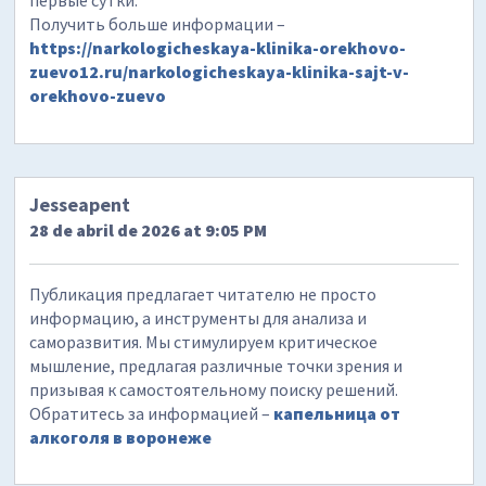
первые сутки.
Получить больше информации –
https://narkologicheskaya-klinika-orekhovo-
zuevo12.ru/narkologicheskaya-klinika-sajt-v-
orekhovo-zuevo
Jesseapent
28 de abril de 2026 at 9:05 PM
Публикация предлагает читателю не просто
информацию, а инструменты для анализа и
саморазвития. Мы стимулируем критическое
мышление, предлагая различные точки зрения и
призывая к самостоятельному поиску решений.
Обратитесь за информацией –
капельница от
алкоголя в воронеже