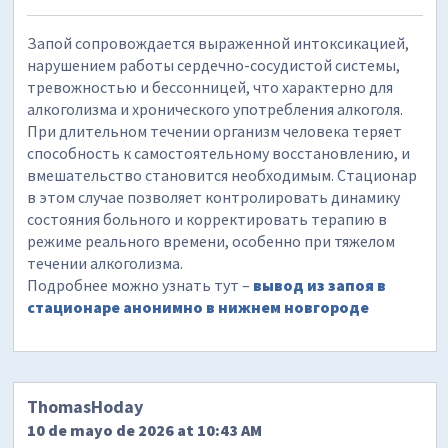
Запой сопровождается выраженной интоксикацией,
нарушением работы сердечно-сосудистой системы,
тревожностью и бессонницей, что характерно для
алкоголизма и хронического употребления алкоголя.
При длительном течении организм человека теряет
способность к самостоятельному восстановлению, и
вмешательство становится необходимым. Стационар
в этом случае позволяет контролировать динамику
состояния больного и корректировать терапию в
режиме реального времени, особенно при тяжелом
течении алкоголизма.
Подробнее можно узнать тут –
вывод из запоя в
стационаре анонимно в нижнем новгороде
ThomasHoday
10 de mayo de 2026 at 10:43 AM