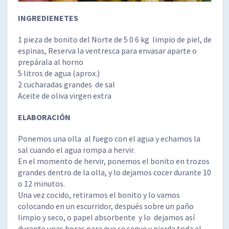
INGREDIENETES
1 pieza de bonito del Norte de 5 0 6 kg limpio de piel, de
espinas, Reserva la ventresca para envasar aparte o
prepárala al horno
5 litros de agua (aprox.)
2 cucharadas grandes de sal
Aceite de oliva virgen extra
ELABORACIÓN
Ponemos una olla al fuego con el agua y echamos la
sal cuando el agua rompa a hervir.
En el momento de hervir, ponemos el bonito en trozos
grandes dentro de la olla, y lo dejamos cocer durante 10
o 12 minutos.
Una vez cocido, retiramos el bonito y lo vamos
colocando en un escurridor, después sobre un paño
limpio y seco, o papel absorbente y lo dejamos así
durante unas horas para que se seque y pierda toda el