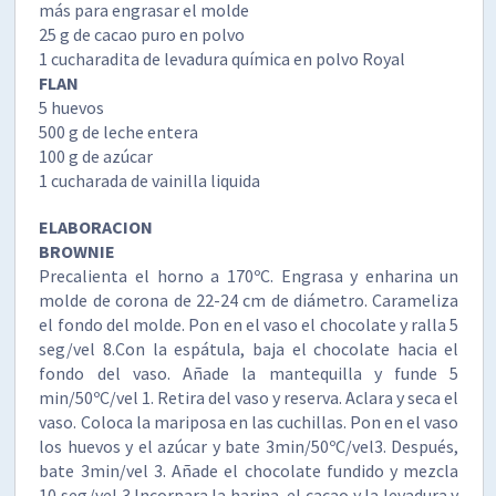
más para engrasar el molde
25 g de cacao puro en polvo
1 cucharadita de levadura química en polvo Royal
FLAN
5 huevos
500 g de leche entera
100 g de azúcar
1 cucharada de vainilla liquida
ELABORACION
BROWNIE
Precalienta el horno a 170ºC. Engrasa y enharina un
molde de corona de 22-24 cm de diámetro. Carameliza
el fondo del molde. Pon en el vaso el chocolate y ralla 5
seg/vel 8.Con la espátula, baja el chocolate hacia el
fondo del vaso. Añade la mantequilla y funde 5
min/50ºC/vel 1. Retira del vaso y reserva. Aclara y seca el
vaso. Coloca la mariposa en las cuchillas. Pon en el vaso
los huevos y el azúcar y bate 3min/50ºC/vel3. Después,
bate 3min/vel 3. Añade el chocolate fundido y mezcla
10 seg/vel 3.Incorpara la harina, el cacao y la levadura y