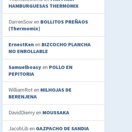
HAMBURGUESAS THERMOMIX
DarrenSow
en
BOLLITOS PREÑAOS
(Thermomix)
ErnestKen
en
BIZCOCHO PLANCHA
NO ENROLLABLE
Samuelboasy
en
POLLO EN
PEPITORIA
WilliamRot
en
MILHOJAS DE
BERENJENA
DavidDiemy
en
MOUSSAKA
JacobLib
en
GAZPACHO DE SANDIA