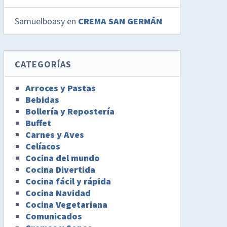
Samuelboasy
en
CREMA SAN GERMÁN
CATEGORÍAS
Arroces y Pastas
Bebidas
Bollería y Repostería
Buffet
Carnes y Aves
Celíacos
Cocina del mundo
Cocina Divertida
Cocina fácil y rápida
Cocina Navidad
Cocina Vegetariana
Comunicados