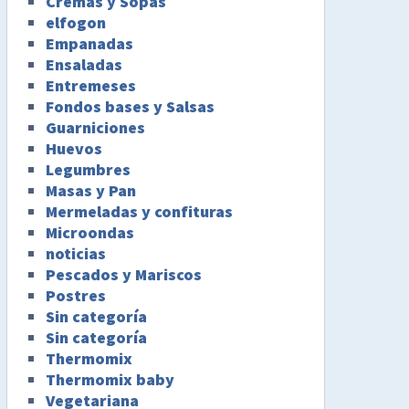
Cremas y Sopas
elfogon
Empanadas
Ensaladas
Entremeses
Fondos bases y Salsas
Guarniciones
Huevos
Legumbres
Masas y Pan
Mermeladas y confituras
Microondas
noticias
Pescados y Mariscos
Postres
Sin categoría
Sin categoría
Thermomix
Thermomix baby
Vegetariana