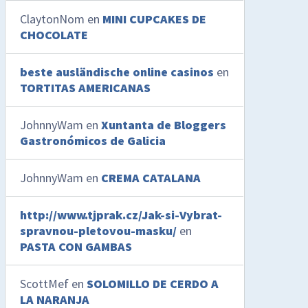
ClaytonNom
en
MINI CUPCAKES DE
CHOCOLATE
beste ausländische online casinos
en
TORTITAS AMERICANAS
JohnnyWam
en
Xuntanta de Bloggers
Gastronómicos de Galicia
JohnnyWam
en
CREMA CATALANA
http://www.tjprak.cz/Jak-si-Vybrat-
spravnou-pletovou-masku/
en
PASTA CON GAMBAS
ScottMef
en
SOLOMILLO DE CERDO A
LA NARANJA