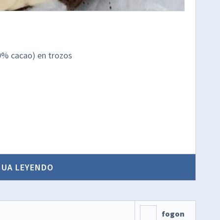
0% cacao) en trozos
NUA LEYENDO
fogon