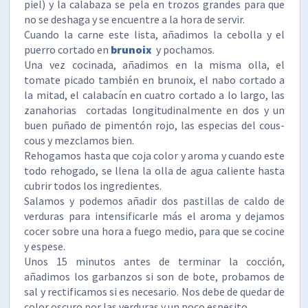
piel) y la calabaza se pela en trozos grandes para que
no se deshaga y se encuentre a la hora de servir.
Cuando la carne este lista, añadimos la cebolla y el
puerro cortado en
brunoix
y pochamos.
Una vez cocinada, añadimos en la misma olla, el
tomate picado también en brunoix, el nabo cortado a
la mitad, el calabacín en cuatro cortado a lo largo, las
zanahorias cortadas longitudinalmente en dos y un
buen puñado de pimentón rojo, las especias del cous-
cous y mezclamos bien.
Rehogamos hasta que coja color y aroma y cuando este
todo rehogado, se llena la olla de agua caliente hasta
cubrir todos los ingredientes.
Salamos y podemos añadir dos pastillas de caldo de
verduras para intensificarle más el aroma y dejamos
cocer sobre una hora a fuego medio, para que se cocine
y espese.
Unos 15 minutos antes de terminar la cocción,
añadimos los garbanzos si son de bote, probamos de
sal y rectificamos si es necesario. Nos debe de quedar de
color oscuro por las verduras y un poco espesito.