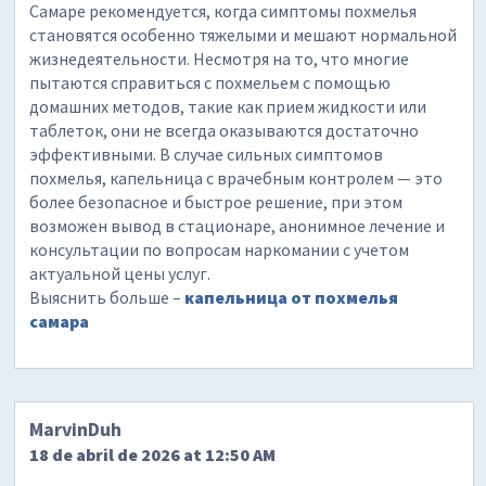
Самаре рекомендуется, когда симптомы похмелья
становятся особенно тяжелыми и мешают нормальной
жизнедеятельности. Несмотря на то, что многие
пытаются справиться с похмельем с помощью
домашних методов, такие как прием жидкости или
таблеток, они не всегда оказываются достаточно
эффективными. В случае сильных симптомов
похмелья, капельница с врачебным контролем — это
более безопасное и быстрое решение, при этом
возможен вывод в стационаре, анонимное лечение и
консультации по вопросам наркомании с учетом
актуальной цены услуг.
Выяснить больше –
капельница от похмелья
самара
MarvinDuh
18 de abril de 2026 at 12:50 AM