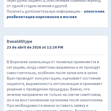
перегрузки пациента, обеспечивая плавный переход
от одной стадии лечения к другой.
Получить дополнительную информацию –
алкоголик
реабилитация наркоманов в москве
DonaldStype
23 de abril de 2026 at 12:26 PM
В Воронеже капельница от похмелья применяется в
ситуациях, когда симптомы выражены и не проходят
самостоятельно, особенно после запоя или в запое.
Врач проводит консультацию, оценивает состояние
пациента, выраженность интоксикации и принимает
решение о проведении процедуры. Важно, что
лечение направлено не только на снятие симптомов,
но и на восстановление организма после алкоголизма.
При необходимости можно оставить заявку и
уточнить цены или получить помощь бесплатно в