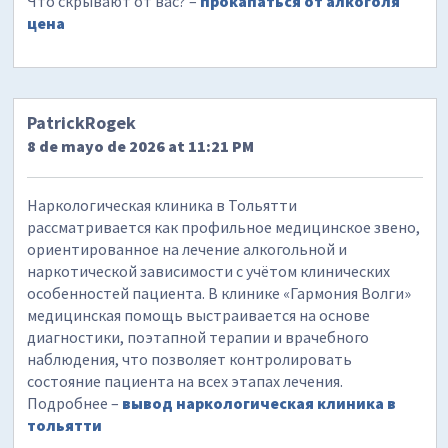
Что скрывают от вас? –
прокапаться от алкоголя
цена
PatrickRogek
8 de mayo de 2026 at 11:21 PM
Наркологическая клиника в Тольятти
рассматривается как профильное медицинское звено,
ориентированное на лечение алкогольной и
наркотической зависимости с учётом клинических
особенностей пациента. В клинике «Гармония Волги»
медицинская помощь выстраивается на основе
диагностики, поэтапной терапии и врачебного
наблюдения, что позволяет контролировать
состояние пациента на всех этапах лечения.
Подробнее –
вывод наркологическая клиника в
тольятти