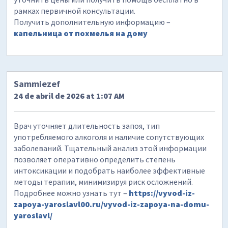
рамках первичной консультации.
Получить дополнительную информацию –
капельница от похмелья на дому
Sammiezef
24 de abril de 2026 at 1:07 AM
Врач уточняет длительность запоя, тип
употребляемого алкоголя и наличие сопутствующих
заболеваний. Тщательный анализ этой информации
позволяет оперативно определить степень
интоксикации и подобрать наиболее эффективные
методы терапии, минимизируя риск осложнений.
Подробнее можно узнать тут –
https://vyvod-iz-
zapoya-yaroslavl00.ru/vyvod-iz-zapoya-na-domu-
yaroslavl/