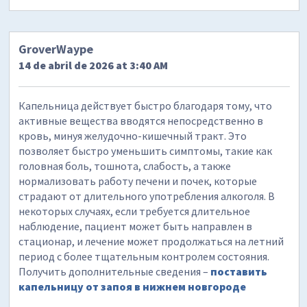
GroverWaype
14 de abril de 2026 at 3:40 AM
Капельница действует быстро благодаря тому, что
активные вещества вводятся непосредственно в
кровь, минуя желудочно-кишечный тракт. Это
позволяет быстро уменьшить симптомы, такие как
головная боль, тошнота, слабость, а также
нормализовать работу печени и почек, которые
страдают от длительного употребления алкоголя. В
некоторых случаях, если требуется длительное
наблюдение, пациент может быть направлен в
стационар, и лечение может продолжаться на летний
период с более тщательным контролем состояния.
Получить дополнительные сведения –
поставить
капельницу от запоя в нижнем новгороде