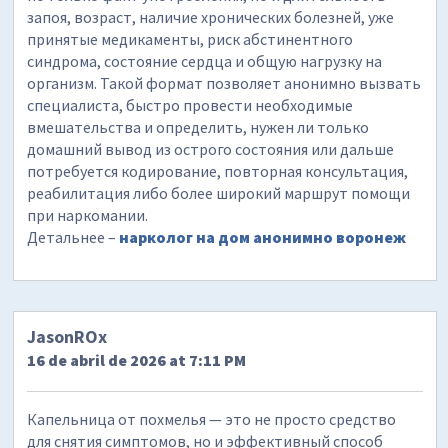
запоя, возраст, наличие хронических болезней, уже
принятые медикаменты, риск абстинентного
синдрома, состояние сердца и общую нагрузку на
организм. Такой формат позволяет анонимно вызвать
специалиста, быстро провести необходимые
вмешательства и определить, нужен ли только
домашний вывод из острого состояния или дальше
потребуется кодирование, повторная консультация,
реабилитация либо более широкий маршрут помощи
при наркомании.
Детальнее –
нарколог на дом анонимно воронеж
JasonROx
16 de abril de 2026 at 7:11 PM
Капельница от похмелья — это не просто средство
для снятия симптомов, но и эффективный способ