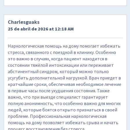
Charlesguaks
25 de abril de 2026 at 12:18 AM
Наркологическая помощь на дому помогает избежать
стресса, связанного с поездкой в клинику. Особенно
это важно в случаях, когда пациент находится в
состоянии тяжёлой интоксикации или переживает
абстинентный синдром, который можно только
усугубить дополнительной нагрузкой. Врач приедет в
кратчайшие сроки, обеспечивая необходимое лечение
в первые часы после ухудшения состояния. Также
важно, что при выезде специалист гарантирует
полную анонимность, что особенно важно для многих
людей, которые боятся открыто признаться в своей
проблеме. Профессиональная наркологическая
помощь на дому позволяет избежать срыва и начать
процесс восстановления без стресса.