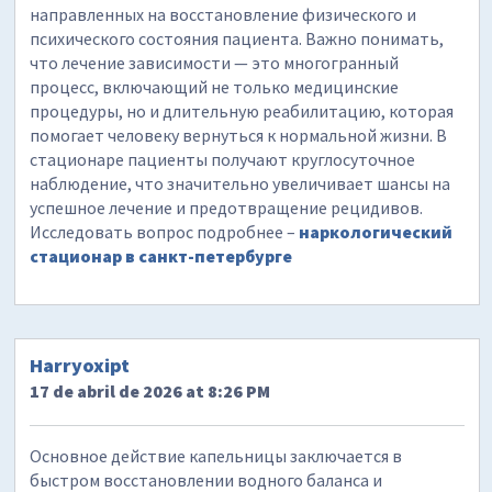
направленных на восстановление физического и
психического состояния пациента. Важно понимать,
что лечение зависимости — это многогранный
процесс, включающий не только медицинские
процедуры, но и длительную реабилитацию, которая
помогает человеку вернуться к нормальной жизни. В
стационаре пациенты получают круглосуточное
наблюдение, что значительно увеличивает шансы на
успешное лечение и предотвращение рецидивов.
Исследовать вопрос подробнее –
наркологический
стационар в санкт-петербурге
Harryoxipt
17 de abril de 2026 at 8:26 PM
Основное действие капельницы заключается в
быстром восстановлении водного баланса и