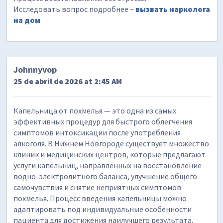
Исследовать вопрос подробнее –
вызвать нарколога
на дом
Johnnyvop
25 de abril de 2026 at 2:45 AM
Капельница от похмелья — это одна из самых
эффективных процедур для быстрого облегчения
симптомов интоксикации после употребления
алкоголя. В Нижнем Новгороде существует множество
клиник и медицинских центров, которые предлагают
услуги капельниц, направленных на восстановление
водно-электролитного баланса, улучшение общего
самочувствия и снятие неприятных симптомов
похмелья. Процесс введения капельницы можно
адаптировать под индивидуальные особенности
пациента для достижения наилучшего результата.