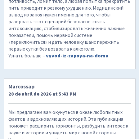
потливость, ломит тело, а любая попытка прекратить
пить приводит к резкому ухудшению. Медицинский
вывод из запоя нужен именно для того, чтобы
разорвать этот сценарий безопасно: снять
интоксикацию, стабилизировать жизненно важные
показатели, помочь нервной системе
«переключиться» и дать человеку шанс пережить
первые сутки без возврата к алкоголю.
Узнать больше –
vyvod-iz-zapoya-na-domu
Marcossap
28 de abril de 2026 at 5:43 PM
Мы предлагаем вам окунуться в океан любопытных
фактов и вдохновляющих историй. Эта публикация
поможет расширить горизонты, разбудить интерес к
науке и истории и увидеть мир с новой стороны.