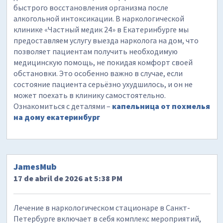
быстрого восстановления организма после
алкогольной интоксикации. В наркологической
клинике «Частный медик 24» в Екатеринбурге мы
предоставляем услугу выезда нарколога на дом, что
позволяет пациентам получить необходимую
медицинскую помощь, не покидая комфорт своей
обстановки. Это особенно важно в случае, если
состояние пациента серьёзно ухудшилось, и он не
может поехать в клинику самостоятельно.
Ознакомиться с деталями –
капельница от похмелья
на дому екатеринбург
JamesMub
17 de abril de 2026 at 5:38 PM
Лечение в наркологическом стационаре в Санкт-
Петербурге включает в себя комплекс мероприятий,