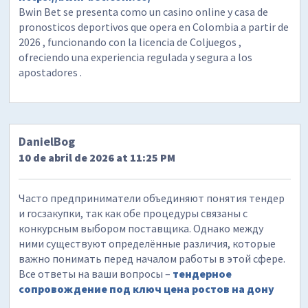
Bwin Bet se presenta como un casino online y casa de
pronosticos deportivos que opera en Colombia a partir de
2026 , funcionando con la licencia de Coljuegos ,
ofreciendo una experiencia regulada y segura a los
apostadores .
DanielBog
10 de abril de 2026 at 11:25 PM
Часто предприниматели объединяют понятия тендер
и госзакупки, так как обе процедуры связаны с
конкурсным выбором поставщика. Однако между
ними существуют определённые различия, которые
важно понимать перед началом работы в этой сфере.
Все ответы на ваши вопросы –
тендерное
сопровождение под ключ цена ростов на дону