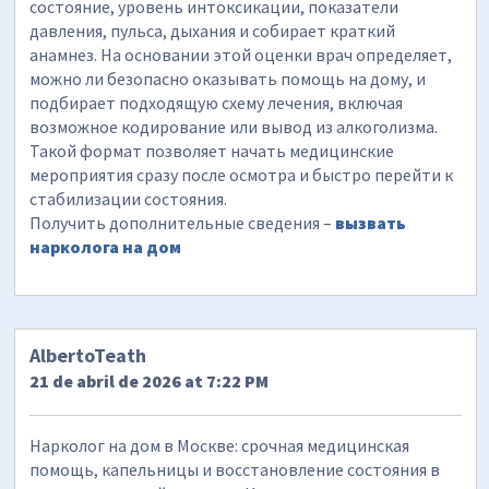
состояние, уровень интоксикации, показатели
давления, пульса, дыхания и собирает краткий
анамнез. На основании этой оценки врач определяет,
можно ли безопасно оказывать помощь на дому, и
подбирает подходящую схему лечения, включая
возможное кодирование или вывод из алкоголизма.
Такой формат позволяет начать медицинские
мероприятия сразу после осмотра и быстро перейти к
стабилизации состояния.
Получить дополнительные сведения –
вызвать
нарколога на дом
AlbertoTeath
21 de abril de 2026 at 7:22 PM
Нарколог на дом в Москве: срочная медицинская
помощь, капельницы и восстановление состояния в