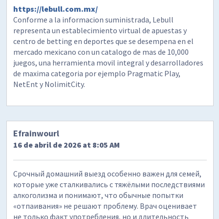
https://lebull.com.mx/
Conforme a la informacion suministrada, Lebull
representa un establecimiento virtual de apuestas y
centro de betting en deportes que se desempena en el
mercado mexicano con un catalogo de mas de 10,000
juegos, una herramienta movil integral y desarrolladores
de maxima categoria por ejemplo Pragmatic Play,
NetEnt y NolimitCity.
Efrainwourl
16 de abril de 2026 at 8:05 AM
Срочный домашний выезд особенно важен для семей,
которые уже сталкивались с тяжёлыми последствиями
алкоголизма и понимают, что обычные попытки
«отпаивания» не решают проблему. Врач оценивает
не только факт употребления, но и длительность