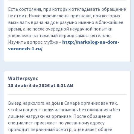
Есть состояния, при которых откладывать обращение
не стоит. Ниже перечислены признаки, при которых
вызывать врача на дом разумно именно в ближайшее
время, а не после очередной неудачной попытки
«перележать» тяжёлый период самостоятельно.
Изучить вопрос глубже –
http://narkolog-na-dom-
voronezh-1.ru/
Walterpsync
18 de abril de 2026 at 6:31 AM
Выезд нарколога на дом в Самаре организован так,
чтобы пациент получил помощь без ожидания и без
лишней нагрузки на организм. После обращения
специалист приезжает по указанному адресу,
проводит первичный осмотр, оценивает общее