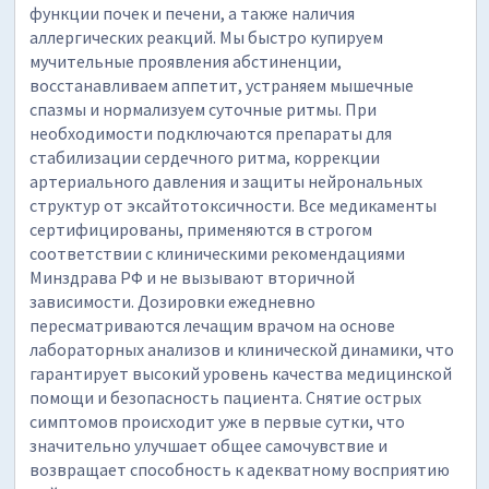
функции почек и печени, а также наличия
аллергических реакций. Мы быстро купируем
мучительные проявления абстиненции,
восстанавливаем аппетит, устраняем мышечные
спазмы и нормализуем суточные ритмы. При
необходимости подключаются препараты для
стабилизации сердечного ритма, коррекции
артериального давления и защиты нейрональных
структур от эксайтотоксичности. Все медикаменты
сертифицированы, применяются в строгом
соответствии с клиническими рекомендациями
Минздрава РФ и не вызывают вторичной
зависимости. Дозировки ежедневно
пересматриваются лечащим врачом на основе
лабораторных анализов и клинической динамики, что
гарантирует высокий уровень качества медицинской
помощи и безопасность пациента. Снятие острых
симптомов происходит уже в первые сутки, что
значительно улучшает общее самочувствие и
возвращает способность к адекватному восприятию