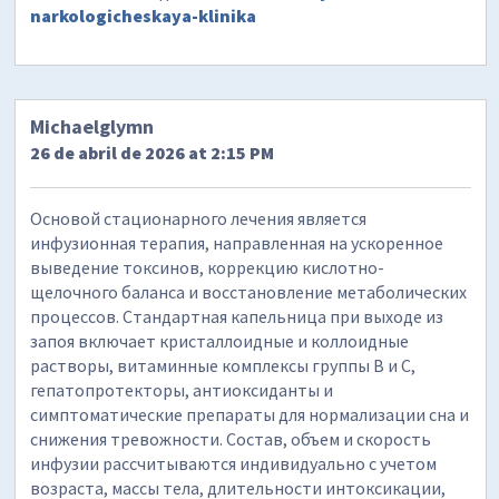
narkologicheskaya-klinika
Michaelglymn
26 de abril de 2026 at 2:15 PM
Основой стационарного лечения является
инфузионная терапия, направленная на ускоренное
выведение токсинов, коррекцию кислотно-
щелочного баланса и восстановление метаболических
процессов. Стандартная капельница при выходе из
запоя включает кристаллоидные и коллоидные
растворы, витаминные комплексы группы B и C,
гепатопротекторы, антиоксиданты и
симптоматические препараты для нормализации сна и
снижения тревожности. Состав, объем и скорость
инфузии рассчитываются индивидуально с учетом
возраста, массы тела, длительности интоксикации,