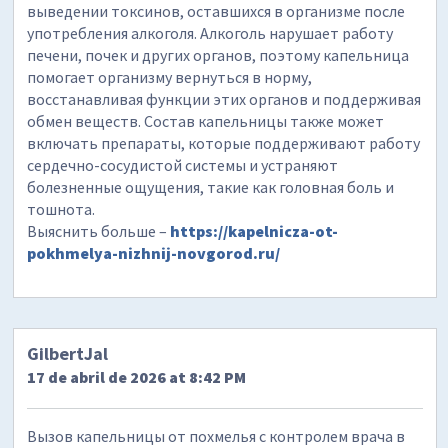
выведении токсинов, оставшихся в организме после
употребления алкоголя. Алкоголь нарушает работу
печени, почек и других органов, поэтому капельница
помогает организму вернуться в норму,
восстанавливая функции этих органов и поддерживая
обмен веществ. Состав капельницы также может
включать препараты, которые поддерживают работу
сердечно-сосудистой системы и устраняют
болезненные ощущения, такие как головная боль и
тошнота.
Выяснить больше –
https://kapelnicza-ot-
pokhmelya-nizhnij-novgorod.ru/
GilbertJal
17 de abril de 2026 at 8:42 PM
Вызов капельницы от похмелья с контролем врача в