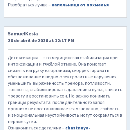
Разобраться лучше –
капельница от похмелья
SamuelKesia
26 de abril de 2026 at 12:17 PM
Детоксикация — это медицинская стабилизация при
интоксикации и тяжёлой отмене. Она помогает
снизить нагрузку на организм, скорректировать
обезвоживание и водно-электролитные нарушения,
уменьшить выраженность тремора, потливости,
тошноты, стабилизировать давление и пульс, снизить
тревогу и восстановить сон. Но важно понимать
границы результата: после длительного запоя
организм не восстанавливается мгновенно, слабость
и эмоциональная неустойчивость могут сохраняться в
первые сутки.
Ознакомиться с деталями –
chastnaya-