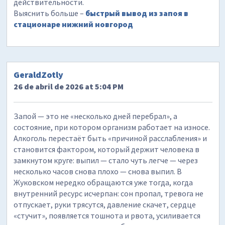
действительности.
Выяснить больше –
быстрый вывод из запоя в
стационаре нижний новгород
GeraldZotly
26 de abril de 2026 at 5:04 PM
Запой — это не «несколько дней перебрал», а
состояние, при котором организм работает на износе.
Алкоголь перестаёт быть «причиной расслабления» и
становится фактором, который держит человека в
замкнутом круге: выпил — стало чуть легче — через
несколько часов снова плохо — снова выпил. В
Жуковском нередко обращаются уже тогда, когда
внутренний ресурс исчерпан: сон пропал, тревога не
отпускает, руки трясутся, давление скачет, сердце
«стучит», появляется тошнота и рвота, усиливается