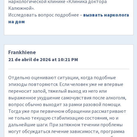
наркологической клинике «Клиника доктора
Калюжной».
Исследовать вопрос подробнее –
вызвать нарколога
на дом
Frankhiene
21 de abril de 2026 at 10:21 PM
Отдельно оценивают ситуации, когда подобные
эпизоды повторяются. Если человек уже не впервые
переносит запой, тяжелый выход из него или
выраженное ухудшение самочувствия после алкоголя,
вопрос обычно выходит за рамки разовой помощи.
Тогда уже при первичном обращении рассматривают
не только текущую стабилизацию состояния, но и
дальнейшие шаги. При затяжном течении проблемы
могут обсуждаться лечение зависимости, программа