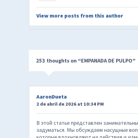
View more posts from this author
253 thoughts on “
EMPANADA DE PULPO
”
AaronDueta
2 de abril de 2026 at 10:34 PM
В этой статье представлен занимательны
задуматься. Мы обсуждаем насущные воп
которые вдохновляют на действия и изме