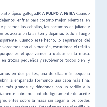
plato típico gallego.
IR A PULPO A FEIRA
Cuando
y dejamos enfriar para cortarlo mejor. Mientras, en
y picamos las cebollas, las cortamos en juliana y
mos aceite en la sartén y dejamos todo a fuego
ansparente. Cuando este hecho, lo separamos del
lvoreamos con el pimentón, escurrimos el refrito
porque es el que vamos a utilizar en la masa.
o en trozos pequeños y revolvemos todos bien y
tamos en dos partes, una de ellas más pequeña
ubrir la empanada formando una capa más fina.
a más grande ayudándonos con un rodillo y la
eviamente habremos untado ligeramente de aceite
ngredientes sobre la masa sin llegar a los bordes
n aproximadamente. Extendemos con el rodillo la