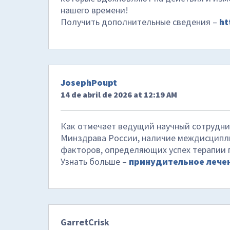
нашего времени!
Получить дополнительные сведения –
ht
JosephPoupt
14 de abril de 2026 at 12:19 AM
Как отмечает ведущий научный сотрудн
Минздрава России, наличие междисципл
факторов, определяющих успех терапии 
Узнать больше –
принудительное лече
GarretCrisk