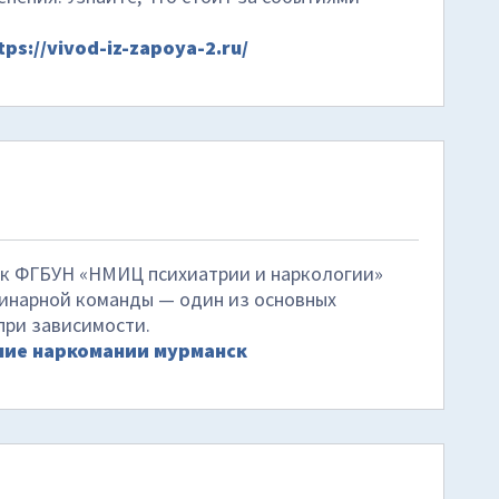
tps://vivod-iz-zapoya-2.ru/
ик ФГБУН «НМИЦ психиатрии и наркологии»
инарной команды — один из основных
при зависимости.
ние наркомании мурманск