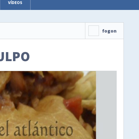
VÍDEOS
fogon
ULPO