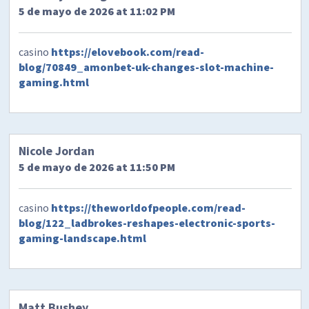
5 de mayo de 2026 at 11:02 PM
casino
https://elovebook.com/read-
blog/70849_amonbet-uk-changes-slot-machine-
gaming.html
Nicole Jordan
5 de mayo de 2026 at 11:50 PM
casino
https://theworldofpeople.com/read-
blog/122_ladbrokes-reshapes-electronic-sports-
gaming-landscape.html
Matt Bushey