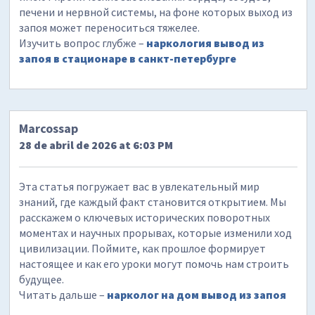
печени и нервной системы, на фоне которых выход из
запоя может переноситься тяжелее.
Изучить вопрос глубже –
наркология вывод из
запоя в стационаре в санкт-петербурге
Marcossap
28 de abril de 2026 at 6:03 PM
Эта статья погружает вас в увлекательный мир
знаний, где каждый факт становится открытием. Мы
расскажем о ключевых исторических поворотных
моментах и научных прорывах, которые изменили ход
цивилизации. Поймите, как прошлое формирует
настоящее и как его уроки могут помочь нам строить
будущее.
Читать дальше –
нарколог на дом вывод из запоя