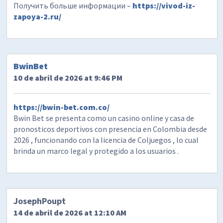
Получить больше информации –
https://vivod-iz-
zapoya-2.ru/
BwinBet
10 de abril de 2026 at 9:46 PM
https://bwin-bet.com.co/
Bwin Bet se presenta como un casino online y casa de
pronosticos deportivos con presencia en Colombia desde
2026 , funcionando con la licencia de Coljuegos , lo cual
brinda un marco legal y protegido a los usuarios .
JosephPoupt
14 de abril de 2026 at 12:10 AM