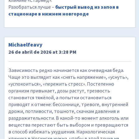
Разобраться лучше –
быстрый вывод из запоя в
стационаре в нижнем новгороде
Michaelfeavy
26 de abril de 2026 at 3:28 PM
Зависимость редко начинается как очевидная беда.
Чаще это выглядит как «снять напряжение», «уснуть»,
«успокоиться», «пережить стресс». Постепенно
организм привыкает, дозы растут, трезвость
становится тяжёлой, а попытки остановиться
приводят к отмене: бессоннице, тревоге, внутренней
дрожи, потливости, тошноте, скачкам давления и
раздражительности. В какой-то момент алкоголь или
вещества перестают быть выбором и превращаются
в способ избежать ухудшения. Наркологическая
клиника в Ногинске нужна, чтобы в этой точке не