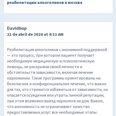
реабилитации алкоголиков в москве
Davidbup
21 de abril de 2026 at 4:11 AM
Реабилитация алкоголиков с анонимной поддержкой
— это процесс, при котором пациент получает
необходимую медицинскую и психологическую
помощь, не раскрывая своей личности и
обстоятельств зависимости, включая лечение
наркомании. Такие программы ориентированы на
безопасное и конфиденциальное лечение, что важно
для тех, кто стремится избавиться от зависимости, но
опасается осуждения или утраты личной репутации,
при этом возможен выезд нарколога на дом. Важно,
что анонимность не ограничивает качество
предоставляемых услуг: все необходимые этапы