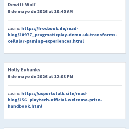
Dewitt Wolf
9 de mayo de 2026 at 10:40 AM
casino
https://frocbook.de/read-
blog/20977_pragmaticplay-demo-uk-transforms-
cellular-gaming-experiences.html
Holly Eubanks
9 de mayo de 2026 at 12:03 PM
casino
https://usportstalk.site/read-
blog/256_playtech-official-welcome-prize-
handbook.html