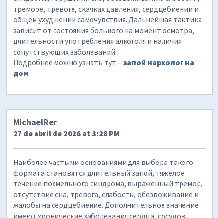
треморе, тревоге, скачках давления, сердцебиении и
общем ухудшении самочувствия. Дальнейшая тактика
зависит от состояния больного на момент осмотра,
длительности употребления алкоголя и наличия
сопутствующих заболеваний.
Подробнее можно узнать тут –
запой нарколог на
дом
MichaelRer
27 de abril de 2026 at 3:28 PM
Наиболее частыми основаниями для выбора такого
формата становятся длительный запой, тяжелое
течение похмельного синдрома, выраженный тремор,
отсутствие сна, тревога, слабость, обезвоживание и
жалобы на сердцебиение. Дополнительное значение
имеют хронические заболевания сердца, сосудов,