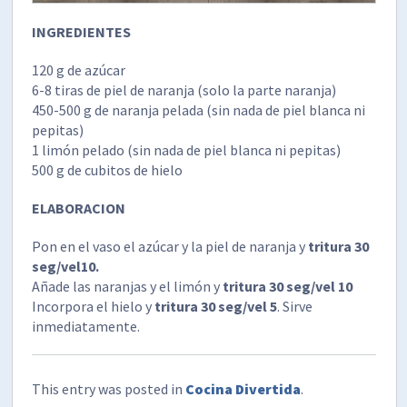
INGREDIENTES
120 g de azúcar
6-8 tiras de piel de naranja (solo la parte naranja)
450-500 g de naranja pelada (sin nada de piel blanca ni
pepitas)
1 limón pelado (sin nada de piel blanca ni pepitas)
500 g de cubitos de hielo
ELABORACION
Pon en el vaso el azúcar y la piel de naranja y
tritura 30
seg/vel10.
Añade las naranjas y el limón y
tritura 30 seg/vel 10
Incorpora el hielo y
tritura 30 seg/vel 5
. Sirve
inmediatamente.
This entry was posted in
Cocina Divertida
.