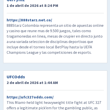
1 de abril de 2026 at 8:24 PM
https://888starz.net.co/
888Starz Colombia representa un sitio de apuestas online
y casino que reune mas de 9.500 juegos, tales como
tragamonedas en linea, mesas de crupier en directo junto
a una variada seleccion de disciplinas deportivas que
incluye desde el torneo local BetPlay hasta la UEFA
Champions League y las competiciones de esports.
UFCOdds
2 de abril de 2026 at 1:44 AM
https://ufc327odds.com/
This Miami-held light heavyweight title fight at UFC 327
offers a legitimate pick’em for the gambling public, as