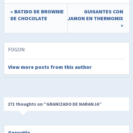
« BATIDO DE BROWNIE
GUISANTES CON
DE CHOCOLATE
JAMON EN THERMOMIX
»
FOGON
View more posts from this author
271 thoughts on “
GRANIZADO DE NARANJA
”
GerryHiz