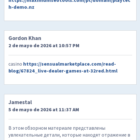
https://maximumseotools.com/pt/domain/playtec
h-demo.nz
Gordon Khan
2 de mayo de 2026 at 10:57 PM
casino
https://sensualmarketplace.com/read-
blog/67824_live-dealer-games-at-32red.html
Jamestal
5 de mayo de 2026 at 11:37 AM
В этом обзорном материале представлены
увлекательные детали, которые находят отражение в