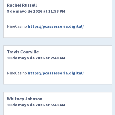
Rachel Russell
9 de mayo de 2026 at 11:53 PM
NineCasino
https://pcassessoria.digital/
Travis Courville
10 de mayo de 2026 at 2:48 AM
NineCasino
https://pcassessoria.digital/
Whitney Johnson
10 de mayo de 2026 at 5:43 AM