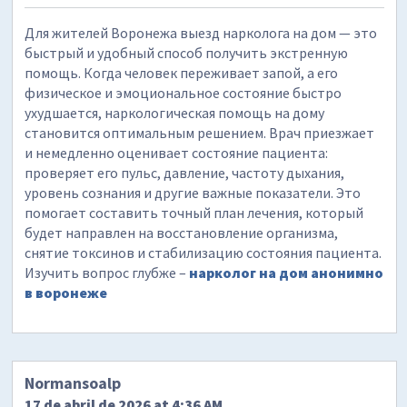
Для жителей Воронежа выезд нарколога на дом — это
быстрый и удобный способ получить экстренную
помощь. Когда человек переживает запой, а его
физическое и эмоциональное состояние быстро
ухудшается, наркологическая помощь на дому
становится оптимальным решением. Врач приезжает
и немедленно оценивает состояние пациента:
проверяет его пульс, давление, частоту дыхания,
уровень сознания и другие важные показатели. Это
помогает составить точный план лечения, который
будет направлен на восстановление организма,
снятие токсинов и стабилизацию состояния пациента.
Изучить вопрос глубже –
нарколог на дом анонимно
в воронеже
Normansoalp
17 de abril de 2026 at 4:36 AM