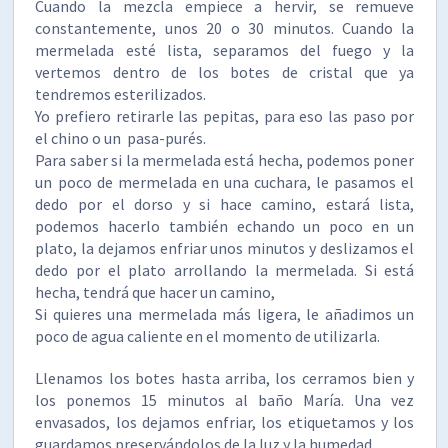
Cuando la mezcla empiece a hervir, se remueve
constantemente, unos 20 o 30 minutos. Cuando la
mermelada esté lista, separamos del fuego y la
vertemos dentro de los botes de cristal que ya
tendremos esterilizados.
Yo prefiero retirarle las pepitas, para eso las paso por
el chino o un pasa-purés.
Para saber si la mermelada está hecha, podemos poner
un poco de mermelada en una cuchara, le pasamos el
dedo por el dorso y si hace camino, estará lista,
podemos hacerlo también echando un poco en un
plato, la dejamos enfriar unos minutos y deslizamos el
dedo por el plato arrollando la mermelada. Si está
hecha, tendrá que hacer un camino,
Si quieres una mermelada más ligera, le añadimos un
poco de agua caliente en el momento de utilizarla.
Llenamos los botes hasta arriba, los cerramos bien y
los ponemos 15 minutos al baño María. Una vez
envasados, los dejamos enfriar, los etiquetamos y los
guardamos preservándolos de la luz y la humedad.