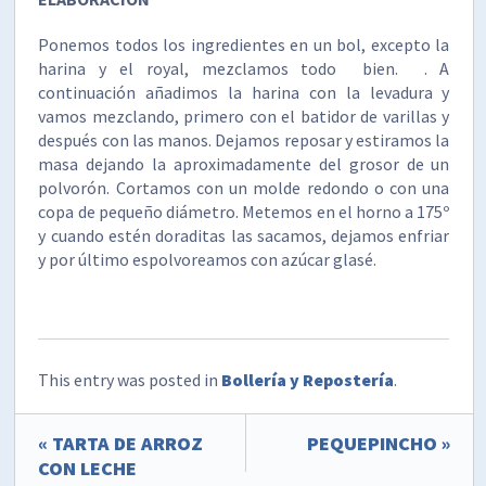
Ponemos todos los ingredientes en un bol, excepto la
harina y el royal, mezclamos todo bien. . A
continuación añadimos la harina con la levadura y
vamos mezclando, primero con el batidor de varillas y
después con las manos. Dejamos reposar y estiramos la
masa dejando la aproximadamente del grosor de un
polvorón. Cortamos con un molde redondo o con una
copa de pequeño diámetro. Metemos en el horno a 175º
y cuando estén doraditas las sacamos, dejamos enfriar
y por último espolvoreamos con azúcar glasé.
This entry was posted in
Bollería y Repostería
.
« TARTA DE ARROZ
PEQUEPINCHO »
CON LECHE