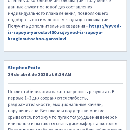
степень алкогольной интоксикации. Полученные
данные служат основой для составления
индивидуального плана лечения, позволяющего
подобрать оптимальные методы детоксикации.
Получить дополнительные сведения –
https://vyvod-
iz-zapoya-yaroslavl00.ru/vyvod-iz-zapoya-
kruglosutochno-yaroslavl
StephenPoita
24 de abril de 2026 at 6:34 AM
После стабилизации важно закрепить результат. В
первые 1–3 дня сохраняются слабость,
раздражительность, эмоциональные качели,
нарушения сна. Без плана и поддержки многие
срываются, потому что пугаются ухудшения вечером
или ночью и пытаются снять дискомфорт алкоголем.
Поэтому врач даёт рекомендации на ближайшие сутки