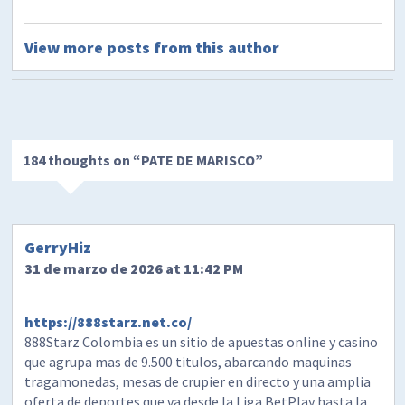
View more posts from this author
184 thoughts on “
PATE DE MARISCO
”
GerryHiz
31 de marzo de 2026 at 11:42 PM
https://888starz.net.co/
888Starz Colombia es un sitio de apuestas online y casino
que agrupa mas de 9.500 titulos, abarcando maquinas
tragamonedas, mesas de crupier en directo y una amplia
oferta de deportes que va desde la Liga BetPlay hasta la