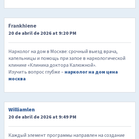
Frankhiene
20 de abril de 2026 at 9:20 PM
Нарколог на дом в Москве: срочный выезд врача,
капельницы и помощь при запое в наркологической
клинике «Клиника доктора Калюжной».
Изучить вопрос глубже –
нарколог на дом цена
москва
Williamlen
20 de abril de 2026 at 9:49 PM
Каждый элемент программы направлен на создание