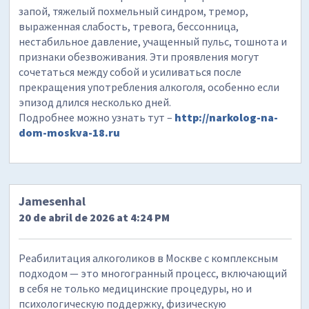
запой, тяжелый похмельный синдром, тремор,
выраженная слабость, тревога, бессонница,
нестабильное давление, учащенный пульс, тошнота и
признаки обезвоживания. Эти проявления могут
сочетаться между собой и усиливаться после
прекращения употребления алкоголя, особенно если
эпизод длился несколько дней.
Подробнее можно узнать тут –
http://narkolog-na-
dom-moskva-18.ru
Jamesenhal
20 de abril de 2026 at 4:24 PM
Реабилитация алкоголиков в Москве с комплексным
подходом — это многогранный процесс, включающий
в себя не только медицинские процедуры, но и
психологическую поддержку, физическую