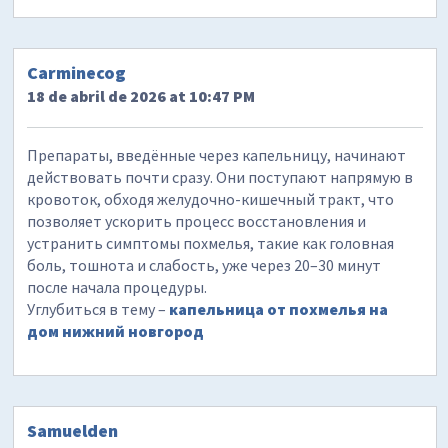
Carminecog
18 de abril de 2026 at 10:47 PM
Препараты, введённые через капельницу, начинают
действовать почти сразу. Они поступают напрямую в
кровоток, обходя желудочно-кишечный тракт, что
позволяет ускорить процесс восстановления и
устранить симптомы похмелья, такие как головная
боль, тошнота и слабость, уже через 20–30 минут
после начала процедуры.
Углубиться в тему –
капельница от похмелья на
дом нижний новгород
Samuelden