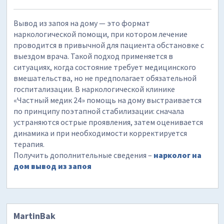
Вывод из запоя на дому — это формат
наркологической помощи, при котором лечение
проводится в привычной для пациента обстановке с
выездом врача. Такой подход применяется в
ситуациях, когда состояние требует медицинского
вмешательства, но не предполагает обязательной
госпитализации. В наркологической клинике
«Частный медик 24» помощь на дому выстраивается
по принципу поэтапной стабилизации: сначала
устраняются острые проявления, затем оценивается
динамика и при необходимости корректируется
терапия.
Получить дополнительные сведения –
нарколог на
дом вывод из запоя
MartinBak