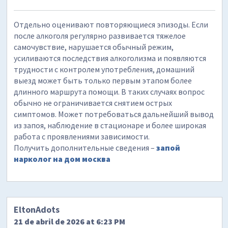
Отдельно оценивают повторяющиеся эпизоды. Если
после алкоголя регулярно развивается тяжелое
самочувствие, нарушается обычный режим,
усиливаются последствия алкоголизма и появляются
трудности с контролем употребления, домашний
выезд может быть только первым этапом более
длинного маршрута помощи. В таких случаях вопрос
обычно не ограничивается снятием острых
симптомов. Может потребоваться дальнейший вывод
из запоя, наблюдение в стационаре и более широкая
работа с проявлениями зависимости.
Получить дополнительные сведения –
запой
нарколог на дом москва
EltonAdots
21 de abril de 2026 at 6:23 PM