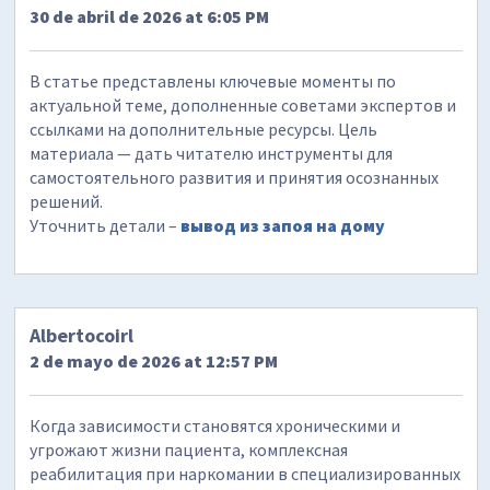
30 de abril de 2026 at 6:05 PM
В статье представлены ключевые моменты по
актуальной теме, дополненные советами экспертов и
ссылками на дополнительные ресурсы. Цель
материала — дать читателю инструменты для
самостоятельного развития и принятия осознанных
решений.
Уточнить детали –
вывод из запоя на дому
Albertocoirl
2 de mayo de 2026 at 12:57 PM
Когда зависимости становятся хроническими и
угрожают жизни пациента, комплексная
реабилитация при наркомании в специализированных