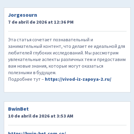
Jorgesourn
7 de abril de 2026 at 12:36 PM
Эта статья сочетает познавательный и
занимательный контент, что делает ее идеальной для
любителей глубоких исследований. Мы рассмотрим
увлекательные аспекты различных тем и предоставим
вам новые знания, которые могут оказаться
полезными в будущем.
Подробнее тут –
https://vivod-iz-zapoya-2.ru/
BwinBet
10 de abril de 2026 at 3:53 AM
https://bwin-bet.com.co/