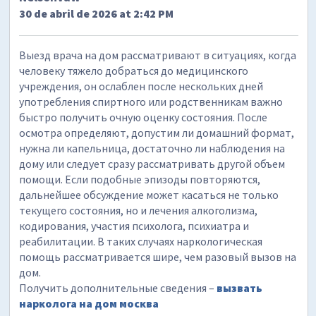
30 de abril de 2026 at 2:42 PM
Выезд врача на дом рассматривают в ситуациях, когда
человеку тяжело добраться до медицинского
учреждения, он ослаблен после нескольких дней
употребления спиртного или родственникам важно
быстро получить очную оценку состояния. После
осмотра определяют, допустим ли домашний формат,
нужна ли капельница, достаточно ли наблюдения на
дому или следует сразу рассматривать другой объем
помощи. Если подобные эпизоды повторяются,
дальнейшее обсуждение может касаться не только
текущего состояния, но и лечения алкоголизма,
кодирования, участия психолога, психиатра и
реабилитации. В таких случаях наркологическая
помощь рассматривается шире, чем разовый вызов на
дом.
Получить дополнительные сведения –
вызвать
нарколога на дом москва