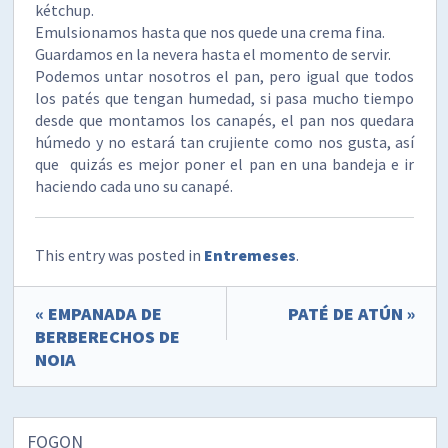
kétchup.
Emulsionamos hasta que nos quede una crema fina.
Guardamos en la nevera hasta el momento de servir.
Podemos untar nosotros el pan, pero igual que todos
los patés que tengan humedad, si pasa mucho tiempo
desde que montamos los canapés, el pan nos quedara
húmedo y no estará tan crujiente como nos gusta, así
que quizás es mejor poner el pan en una bandeja e ir
haciendo cada uno su canapé.
This entry was posted in
Entremeses
.
« EMPANADA DE
PATÉ DE ATÚN »
BERBERECHOS DE
NOIA
FOGON