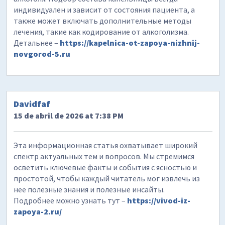
индивидуален и зависит от состояния пациента, а
также может включать дополнительные методы
лечения, такие как кодирование от алкоголизма.
Детальнее –
https://kapelnica-ot-zapoya-nizhnij-
novgorod-5.ru
Davidfaf
15 de abril de 2026 at 7:38 PM
Эта информационная статья охватывает широкий
спектр актуальных тем и вопросов. Мы стремимся
осветить ключевые факты и события с ясностью и
простотой, чтобы каждый читатель мог извлечь из
нее полезные знания и полезные инсайты.
Подробнее можно узнать тут –
https://vivod-iz-
zapoya-2.ru/