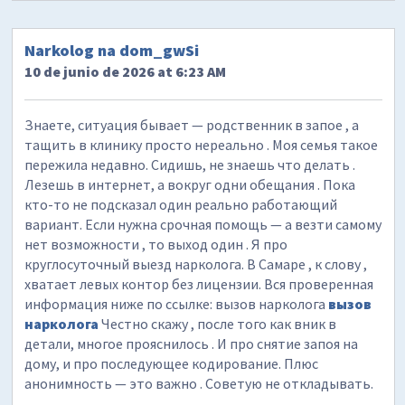
Narkolog na dom_gwSi
10 de junio de 2026 at 6:23 AM
Знаете, ситуация бывает — родственник в запое , а
тащить в клинику просто нереально . Моя семья такое
пережила недавно. Сидишь, не знаешь что делать .
Лезешь в интернет, а вокруг одни обещания . Пока
кто-то не подсказал один реально работающий
вариант. Если нужна срочная помощь — а везти самому
нет возможности , то выход один . Я про
круглосуточный выезд нарколога. В Самаре , к слову ,
хватает левых контор без лицензии. Вся проверенная
информация ниже по ссылке: вызов нарколога
вызов
нарколога
Честно скажу , после того как вник в
детали, многое прояснилось . И про снятие запоя на
дому, и про последующее кодирование. Плюс
анонимность — это важно . Советую не откладывать.