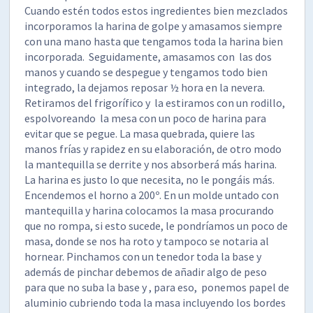
Cuando estén todos estos ingredientes bien mezclados
incorporamos la harina de golpe y amasamos siempre
con una mano hasta que tengamos toda la harina bien
incorporada. Seguidamente, amasamos con las dos
manos y cuando se despegue y tengamos todo bien
integrado, la dejamos reposar ½ hora en la nevera.
Retiramos del frigorífico y la estiramos con un rodillo,
espolvoreando la mesa con un poco de harina para
evitar que se pegue. La masa quebrada, quiere las
manos frías y rapidez en su elaboración, de otro modo
la mantequilla se derrite y nos absorberá más harina.
La harina es justo lo que necesita, no le pongáis más.
Encendemos el horno a 200º. En un molde untado con
mantequilla y harina colocamos la masa procurando
que no rompa, si esto sucede, le pondríamos un poco de
masa, donde se nos ha roto y tampoco se notaria al
hornear. Pinchamos con un tenedor toda la base y
además de pinchar debemos de añadir algo de peso
para que no suba la base y , para eso, ponemos papel de
aluminio cubriendo toda la masa incluyendo los bordes