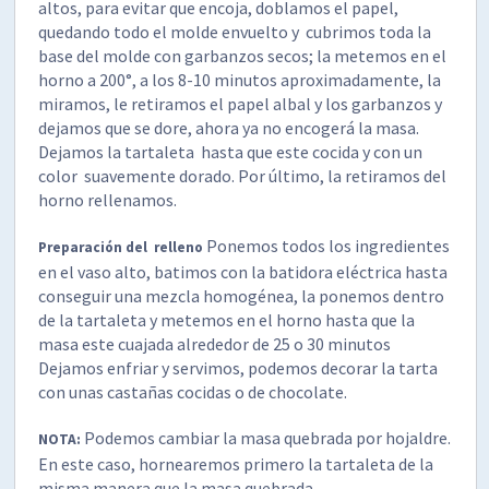
altos, para evitar que encoja, doblamos el papel,
quedando todo el molde envuelto y cubrimos toda la
base del molde con garbanzos secos; la metemos en el
horno a 200°, a los 8-10 minutos aproximadamente, la
miramos, le retiramos el papel albal y los garbanzos y
dejamos que se dore, ahora ya no encogerá la masa.
Dejamos la tartaleta hasta que este cocida y con un
color suavemente dorado. Por último, la retiramos del
horno rellenamos.
Ponemos todos los ingredientes
Preparación del relleno
en el vaso alto, batimos con la batidora eléctrica hasta
conseguir una mezcla homogénea, la ponemos dentro
de la tartaleta y metemos en el horno hasta que la
masa este cuajada alrededor de 25 o 30 minutos
Dejamos enfriar y servimos, podemos decorar la tarta
con unas castañas cocidas o de chocolate.
Podemos cambiar la masa quebrada por hojaldre.
NOTA:
En este caso, hornearemos primero la tartaleta de la
misma manera que la masa quebrada.