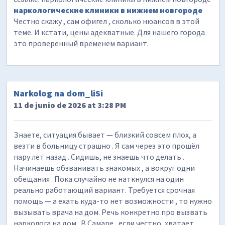
наркологические клиники в нижнем новгороде
Честно скажу , сам офигел , сколько нюансов в этой
теме. И кстати, цены адекватные. Для нашего города
это проверенный временем вариант.
Narkolog na dom_liSi
11 de junio de 2026 at 3:28 PM
Знаете, ситуация бывает — близкий совсем плох, а
везти в больницу страшно . Я сам через это прошёл
пару лет назад . Сидишь, не знаешь что делать .
Начинаешь обзванивать знакомых , а вокруг одни
обещания . Пока случайно не наткнулся на один
реально работающий вариант. Требуется срочная
помощь — а ехать куда-то нет возможности , то нужно
вызывать врача на дом. Речь конкретно про вызвать
нарколога на дом . В Самаре , если честно, хватает