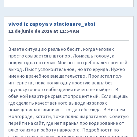
vivod iz zapoya v stacionare_vbsi
11 de junio de 2026 at 11:54 AM
Знаете ситуацию реально бесит , когда человек
просто срывается в штопор . Ломаешь голову , а
вокруг одна потёмки . Мне вот потребовался срочный
выход . Пьют успокоительное , но это ерунда . Нужно
именно врачебное вмешательство . Пролистал пол-
интернета , пока понял одну простую вещь: без
круглосуточного наблюдения ничего не выйдет . В
обычной квартире срыв стопроцентный . Если ищешь
где сделать качественного вывода из запоя с
помещением в клинику — тогда тебе сюда . В Нижнем
Новгороде , кстати, тоже полно шарлатанов . Советую
перейти на сайт, где нет вранья про кодирование от
алкоголизма и работу нарколога . Подробности по
ссылке: наркологические клиники в нижнем новгороде