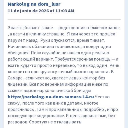
Narkolog na dom_lusr
11 de junio de 2026 at 11:03 AM
Знаете, бывает такое — родственник в тяжелом запое
, а везти в клинику страшно . Я сам через это прошел
пару лет назад . Руки опускаются, время тикает.
Начинаешь обзванивать знакомых , а вокруг одни
обещания . Пока случайно не нашел один реально
работающий вариант. Требуется срочная помощь — а
ехать куда-то просто нереально, то выход один . Речь
конкретно про круглосуточный вызов нарколога . В
Самаре , если честно, хватает левых контор без
лицензии. Вся проверенная информация ниже по
ссылке: вызов наркологической бригады
https://narkolog-na-dom-samara-14.ru
Честно
скажу , после того как вник в детали, многое
прояснилось . Там и про капельницы подробно , и про
последующее кодирование. И цены адекватные, без
разводов. Советую не откладывать.