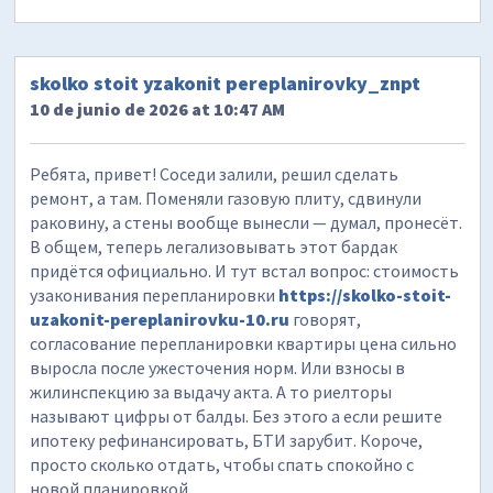
skolko stoit yzakonit pereplanirovky_znpt
10 de junio de 2026 at 10:47 AM
Ребята, привет! Соседи залили, решил сделать
ремонт, а там. Поменяли газовую плиту, сдвинули
раковину, а стены вообще вынесли — думал, пронесёт.
В общем, теперь легализовывать этот бардак
придётся официально. И тут встал вопрос: стоимость
узаконивания перепланировки
https://skolko-stoit-
uzakonit-pereplanirovku-10.ru
говорят,
согласование перепланировки квартиры цена сильно
выросла после ужесточения норм. Или взносы в
жилинспекцию за выдачу акта. А то риелторы
называют цифры от балды. Без этого а если решите
ипотеку рефинансировать, БТИ зарубит. Короче,
просто сколько отдать, чтобы спать спокойно с
новой планировкой.