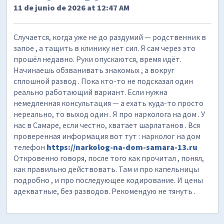
11 de junio de 2026 at 12:47 AM
Случается, когда уже не до раздумий — родственник в
запое , а тащить в клинику нет сил. Я сам через это
прошёл недавно. Руки опускаются, время идёт.
Начинаешь обзванивать знакомых , а вокруг
сплошной развод . Пока кто-то не подсказал один
реально работающий вариант. Если нужна
немедленная консультация — а ехать куда-то просто
нереально, то выход один . Я про нарколога на дом . У
нас в Самаре, если честно, хватает шарлатанов . Вся
проверенная информация вот тут : нарколог на дом
телефон
https://narkolog-na-dom-samara-13.ru
Откровенно говоря, после того как прочитал , понял,
как правильно действовать. Там и про капельницы
подробно , и про последующее кодирование. И цены
адекватные, без разводов. Рекомендую не тянуть .