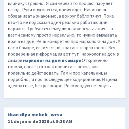
клинику страшно . Я сам через это прошёл пару лет
назад . Руки опускаются, время идёт. Начинаешь
обзванивать знакомых , а вокруг бабло тянут. Пока
кто-то не подсказал один реально работающий
вариант. Требуется немедленная консультация — а
везти самому просто нереально, то нужно вызывать
врача на дом. Речь конкретно про нарколога на дом . У
нас в Самаре, если честно, хватает шарлатанов . Вся
проверенная информация вот тут : нарколог на дом в
самаре
нарколог на дом в самаре
Откровенно
говоря, после того как прочитал , понял, как
правильно действовать. Там и про капельницы
подробно , и про последующее кодирование. И цены
адекватные, без разводов. Рекомендую не тянуть .
tkan dlya mebeli_wrsa
11 de junio de 2026 at 9:33 AM