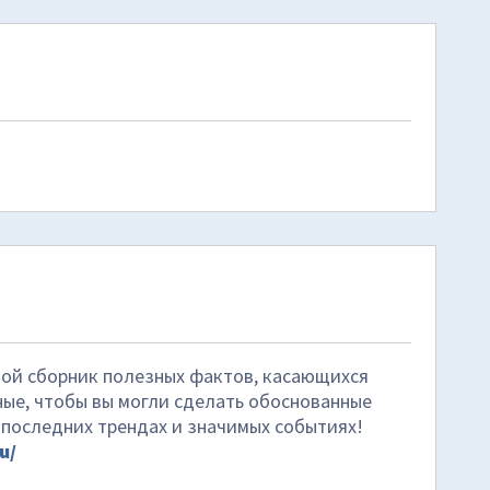
бой сборник полезных фактов, касающихся
ные, чтобы вы могли сделать обоснованные
 последних трендах и значимых событиях!
u/