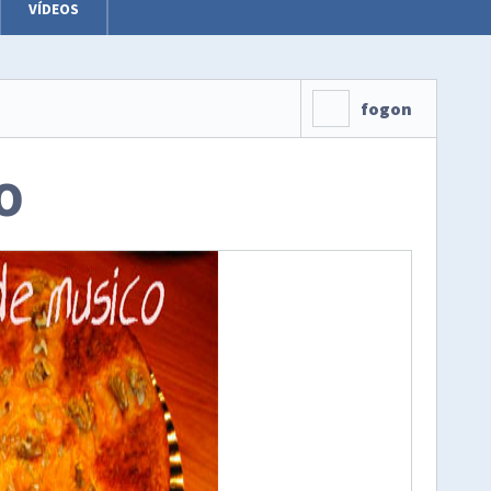
VÍDEOS
fogon
O