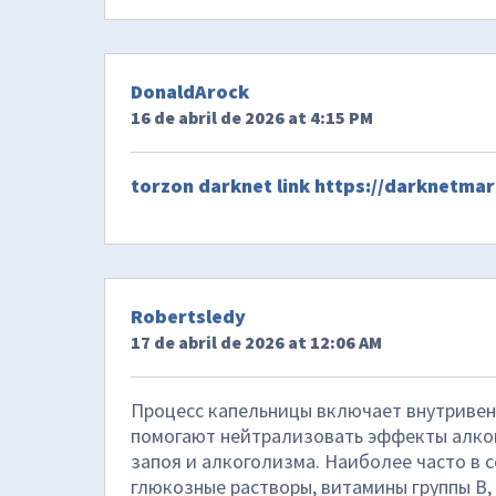
DonaldArock
16 de abril de 2026 at 4:15 PM
torzon darknet link
https://darknetmar
Robertsledy
17 de abril de 2026 at 12:06 AM
Процесс капельницы включает внутривен
помогают нейтрализовать эффекты алко
запоя и алкоголизма. Наиболее часто в 
глюкозные растворы, витамины группы B,