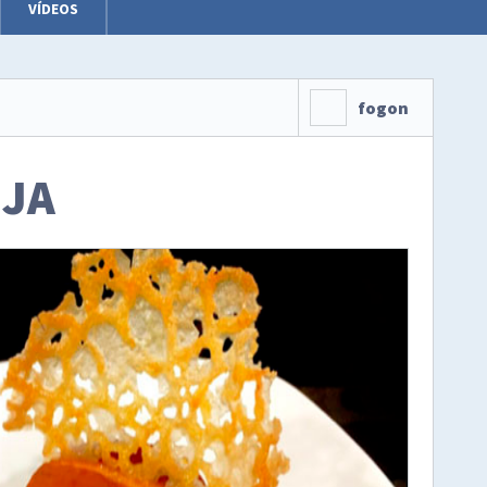
VÍDEOS
fogon
NJA