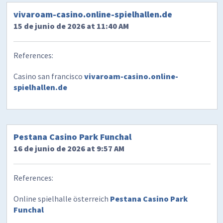
vivaroam-casino.online-spielhallen.de
15 de junio de 2026 at 11:40 AM
References:
Casino san francisco
vivaroam-casino.online-
spielhallen.de
Pestana Casino Park Funchal
16 de junio de 2026 at 9:57 AM
References:
Online spielhalle österreich
Pestana Casino Park
Funchal