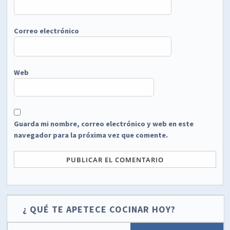
Correo electrónico
Web
Guarda mi nombre, correo electrónico y web en este
navegador para la próxima vez que comente.
¿ QUÉ TE APETECE COCINAR HOY?