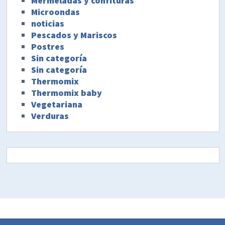
Mermeladas y confituras
Microondas
noticias
Pescados y Mariscos
Postres
Sin categoría
Sin categoría
Thermomix
Thermomix baby
Vegetariana
Verduras