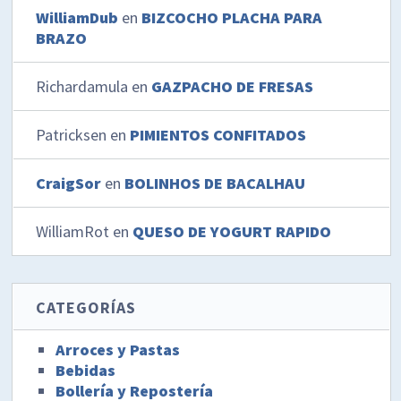
WilliamDub
en
BIZCOCHO PLACHA PARA
BRAZO
Richardamula
en
GAZPACHO DE FRESAS
Patricksen
en
PIMIENTOS CONFITADOS
CraigSor
en
BOLINHOS DE BACALHAU
WilliamRot
en
QUESO DE YOGURT RAPIDO
CATEGORÍAS
Arroces y Pastas
Bebidas
Bollería y Repostería