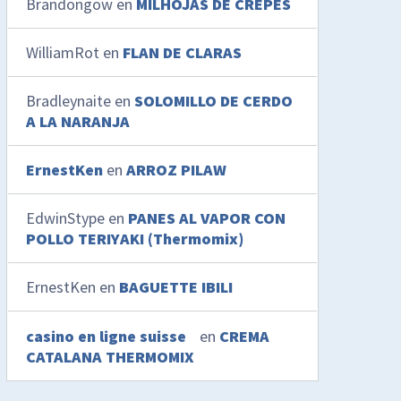
Brandongow
en
MILHOJAS DE CREPES
WilliamRot
en
FLAN DE CLARAS
Bradleynaite
en
SOLOMILLO DE CERDO
A LA NARANJA
ErnestKen
en
ARROZ PILAW
EdwinStype
en
PANES AL VAPOR CON
POLLO TERIYAKI (Thermomix)
ErnestKen
en
BAGUETTE IBILI
casino en ligne suisse
en
CREMA
CATALANA THERMOMIX