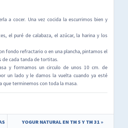
la a cocer. Una vez cocida la escurrimos bien y
, el puré de calabaza, el azúcar, la harina y los
on fondo refractario o en una plancha, pintamos el
 de cada tanda de tortitas.
asa y formamos un circulo de unos 10 cm. de
or un lado y le damos la vuelta cuando ya esté
ta que terminemos con toda la masa.
AS
YOGUR NATURAL EN TM 5 Y TM 31 »