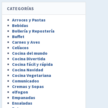
CATEGORÍAS
Arroces y Pastas
Bebidas
Bollería y Repostería
Buffet
Carnes y Aves
Celíacos
Cocina del mundo
Cocina Divertida
Cocina fácil y rápida
Cocina Navidad
Cocina Vegetariana
Comunicados
Cremas y Sopas
elfogon
Empanadas
Ensaladas