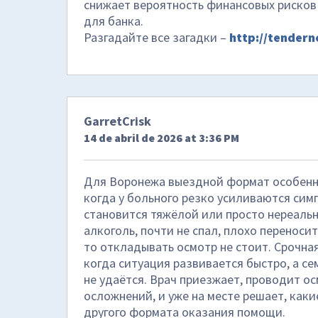
снижает вероятность финансовых рисков
для банка.
Разгадайте все загадки –
http://tender
GarretCrisk
14 de abril de 2026 at 3:36 PM
Для Воронежа выездной формат особенно
когда у больного резко усиливаются си
становится тяжёлой или просто нереальн
алкоголь, почти не спал, плохо переноси
то откладывать осмотр не стоит. Срочна
когда ситуация развивается быстро, а се
не удаётся. Врач приезжает, проводит ос
осложнений, и уже на месте решает, как
другого формата оказания помощи.