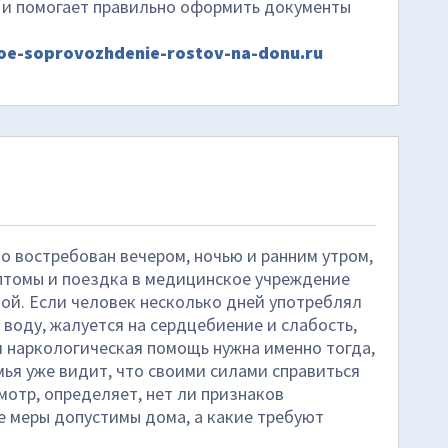
 и помогает правильно оформить документы
noe-soprovozhdenie-rostov-na-donu.ru
 востребован вечером, ночью и ранним утром,
мптомы и поездка в медицинское учреждение
ой. Если человек несколько дней употреблял
т воду, жалуется на сердцебиение и слабость,
я наркологическая помощь нужна именно тогда,
мья уже видит, что своими силами справиться
мотр, определяет, нет ли признаков
ие меры допустимы дома, а какие требуют