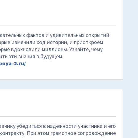
екательных фактов и удивительных открытий.
орые изменили ход истории, и приоткроем
орые вдохновили миллионы. Узнайте, чему
ить эти знания в будущем.
poya-2.ru/
зчику убедиться в надежности участника и его
 контракту. При этом грамотное сопровождение