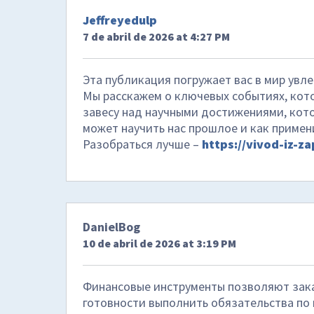
Jeffreyedulp
7 de abril de 2026 at 4:27 PM
Эта публикация погружает вас в мир увл
Мы расскажем о ключевых событиях, кот
завесу над научными достижениями, кот
может научить нас прошлое и как примен
Разобраться лучше –
https://vivod-iz-za
DanielBog
10 de abril de 2026 at 3:19 PM
Финансовые инструменты позволяют зака
готовности выполнить обязательства по