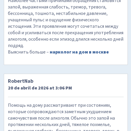
Наиболее частыми причинами обращения становятся
запой, выраженная слабость, тремор, тревога,
бессонница, тошнота, нестабильное давление,
учащенный пульс и ощущение физического
истощения. Эти проявления могут сочетаться между
собой и усиливаться после прекращения употребления
алкоголя, особенно если эпизод длился несколько дней
подряд.
Выяснить больше –
нарколог на дом в москве
RobertNab
20 de abril de 2026 at 3:06 PM
Помощь на дому рассматривают при состояниях,
которые сопровождаются заметным ухудшением
самочувствия после алкоголя. Обычно это запой на
протяжении нескольких дней, тяжелое похмелье,
выраженная слабость, бессонница, тревога, дрожь в