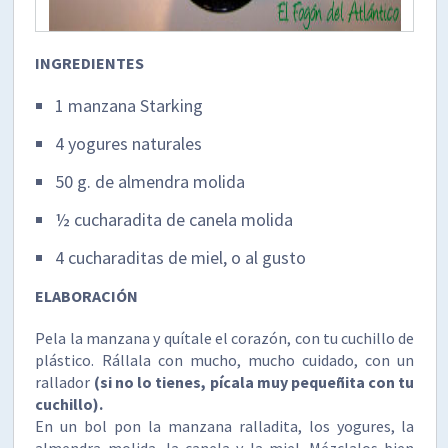
INGREDIENTES
1 manzana Starking
4 yogures naturales
50 g. de almendra molida
½ cucharadita de canela molida
4 cucharaditas de miel, o al gusto
ELABORACIÓN
Pela la manzana y quítale el corazón, con tu cuchillo de
plástico. Rállala con mucho, mucho cuidado, con un
rallador
(si no lo tienes, pícala muy pequeñita con tu
cuchillo).
En un bol pon la manzana ralladita, los yogures, la
almendra molida, la canela y la miel. Mézclalos bien