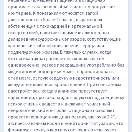
Решение о помещении пациента в стационар
принимается на основе объективных медицинских
критериев. К показаниям относятся: запой
длительностью более 72 часов, выраженная
абстиненция с тахикардией и артериальной
гипертензией, наличие в анамнезе алкогольных
делириев или судорожных эпизодов, сопутствующие
хронические заболевания печени, сердца или
поджелудочной железы. В тяжелых случаях, когда
интоксикация затрагивает несколько систем
одновременно, резкое прекращение употребления без
медицинской поддержки может спровоцировать
отек мозга, острую сердечную недостаточность или
желудочно-кишечное кровотечение. При сочетанных
расстройствах, когда в анамнезе присутствует
наркомании, протоколы адаптируются под специфику
психоактивных веществ и включают усиленный
нейрологический контроль. Стационар позволяет
провести полноценную диагностику, включая ЭКГ,
экспресс-анализы крови и мониторинг сатурации, что
формирует точную картину состояния и исключает