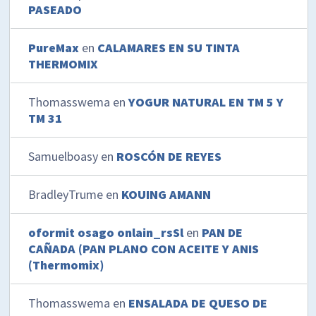
PASEADO
PureMax
en
CALAMARES EN SU TINTA
THERMOMIX
Thomasswema
en
YOGUR NATURAL EN TM 5 Y
TM 31
Samuelboasy
en
ROSCÓN DE REYES
BradleyTrume
en
KOUING AMANN
oformit osago onlain_rsSl
en
PAN DE
CAÑADA (PAN PLANO CON ACEITE Y ANIS
(Thermomix)
Thomasswema
en
ENSALADA DE QUESO DE