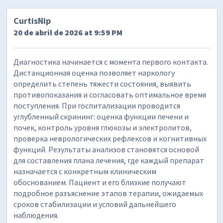
CurtisNip
20 de abril de 2026 at 9:59 PM
Диагностика начинается с момента первого контакта.
Дистанционная оценка позволяет наркологу
определить степень тяжести состояния, выявить
противопоказания и согласовать оптимальное время
поступления. При госпитализации проводится
углубленный скрининг: оценка функции печени и
почек, контроль уровня глюкозы и электролитов,
проверка неврологических рефлексов и когнитивных
функций. Результаты анализов становятся основой
для составления плана лечения, где каждый препарат
назначается с конкретным клиническим
обоснованием. Пациент и его близкие получают
подробное разъяснение этапов терапии, ожидаемых
сроков стабилизации и условий дальнейшего
наблюдения.