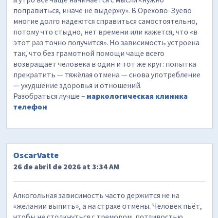
поправиться, иначе не выдержу». В Орехово-Зуево
многие долго надеются справиться самостоятельно,
потому что стыдно, нет времени или кажется, что «в
этот раз точно получится». Но зависимость устроена
так, что без грамотной помощи чаще всего
возвращает человека в один и тот же круг: попытка
прекратить — тяжёлая отмена — снова употребление
— ухудшение здоровья и отношений.
Разобраться лучше –
наркологическая клиника
телефон
OscarVatte
26 de abril de 2026 at 3:34 AM
Алкогольная зависимость часто держится не на
«желании выпить», а на страхе отмены. Человек пьёт,
чтобы не столкнуться с тремором, потливостью,