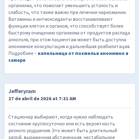
организма, что помогает уменьшить усталость и
слабость, что также важно при лечении наркомании.
Витамины и антиоксиданты восстанавливают
функции клеток и органов, что способствует более
быстрому очищению организма от продуктов распада
алкоголя, при этом пациентам может быть доступна
анонимное консультация и дальнейшая реабилитация.
Подробнее –
капельница от похмелья анонимно в
самаре
Jefferyram
27 de abril de 2026 at 7:31 AM
Стационар выбирают, когда нужно наблюдать
состояние круглосуточно или есть вероятность
резкого ухудшения. Это может быть длительный
запой, выраженная абстиненция, нестабильное