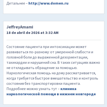
Детальнее –
http://www.domen.ru
JeffreyAmami
18 de abril de 2026 at 3:32 AM
Состояние пациента при интоксикации может
развиваться по-разному: от умеренной слабости и
головной боли до выраженной дезориентации,
тахикардии и нарушений сна. В таких ситуациях важно
не откладывать обращение за помощью.
Наркологическая помощь на дому рассматривается,
когда требуется быстрое вмешательство и контроль
состояния без транспортировки пациента.
Подробнее можно узнать тут –
клиника
наркологической помощи в нижнем новгороде