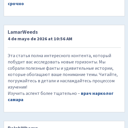
срочно
LamarWeeds
4 de mayo de 2026 at 10:56 AM
Эта статья полна интересного контента, который
побудит вас исследовать новые горизонты. Мы
собрали полезные факты и удивительные истории,
которые обогащают ваше понимание темы. Читайте,
погружайтесь в детали и наслаждайтесь процессом
изучения!
Изучить аспект более тщательно –
врач нарколог
самара