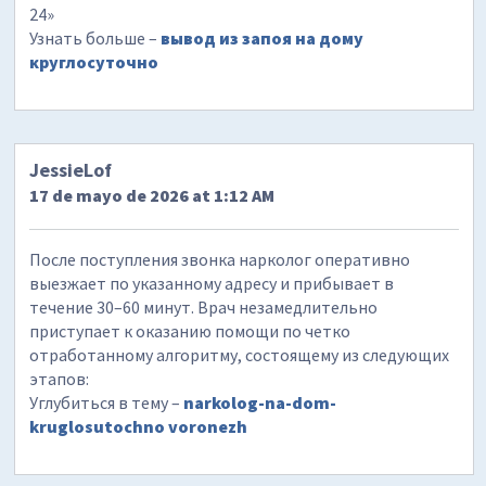
24»
Узнать больше –
вывод из запоя на дому
круглосуточно
JessieLof
17 de mayo de 2026 at 1:12 AM
После поступления звонка нарколог оперативно
выезжает по указанному адресу и прибывает в
течение 30–60 минут. Врач незамедлительно
приступает к оказанию помощи по четко
отработанному алгоритму, состоящему из следующих
этапов:
Углубиться в тему –
narkolog-na-dom-
kruglosutochno voronezh