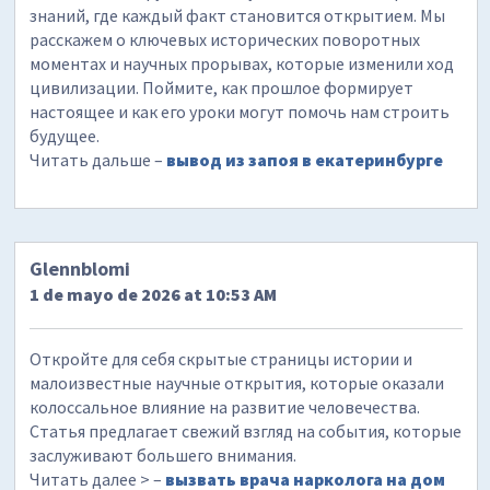
знаний, где каждый факт становится открытием. Мы
расскажем о ключевых исторических поворотных
моментах и научных прорывах, которые изменили ход
цивилизации. Поймите, как прошлое формирует
настоящее и как его уроки могут помочь нам строить
будущее.
Читать дальше –
вывод из запоя в екатеринбурге
Glennblomi
1 de mayo de 2026 at 10:53 AM
Откройте для себя скрытые страницы истории и
малоизвестные научные открытия, которые оказали
колоссальное влияние на развитие человечества.
Статья предлагает свежий взгляд на события, которые
заслуживают большего внимания.
Читать далее > –
вызвать врача нарколога на дом