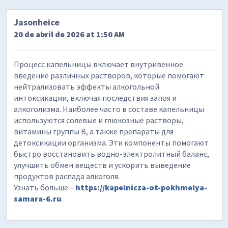
Jasonheice
20 de abril de 2026 at 1:50 AM
Процесс капельницы включает внутривенное
введение различных растворов, которые помогают
нейтрализовать эффекты алкогольной
интоксикации, включая последствия запоя и
алкоголизма. Наиболее часто в составе капельницы
используются солевые и глюкозные растворы,
витамины группы B, а также препараты для
детоксикации организма. Эти компоненты помогают
быстро восстановить водно-электролитный баланс,
улучшить обмен веществ и ускорить выведение
продуктов распада алкоголя.
Узнать больше –
https://kapelnicza-ot-pokhmelya-
samara-6.ru