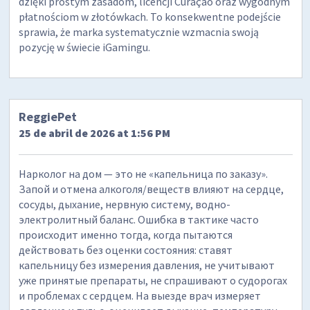
dzięki prostym zasadom, licencji Curaçao oraz wygodnym
płatnościom w złotówkach. To konsekwentne podejście
sprawia, że marka systematycznie wzmacnia swoją
pozycję w świecie iGamingu.
ReggiePet
25 de abril de 2026 at 1:56 PM
Нарколог на дом — это не «капельница по заказу».
Запой и отмена алкоголя/веществ влияют на сердце,
сосуды, дыхание, нервную систему, водно-
электролитный баланс. Ошибка в тактике часто
происходит именно тогда, когда пытаются
действовать без оценки состояния: ставят
капельницу без измерения давления, не учитывают
уже принятые препараты, не спрашивают о судорогах
и проблемах с сердцем. На выезде врач измеряет