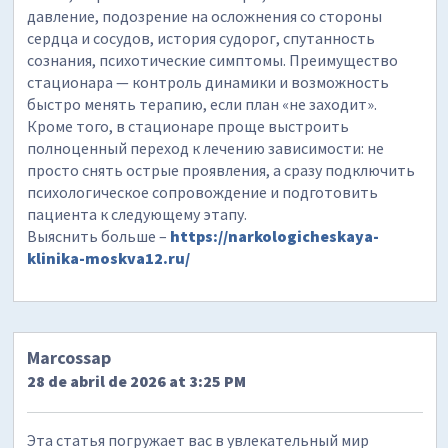
давление, подозрение на осложнения со стороны
сердца и сосудов, история судорог, спутанность
сознания, психотические симптомы. Преимущество
стационара — контроль динамики и возможность
быстро менять терапию, если план «не заходит».
Кроме того, в стационаре проще выстроить
полноценный переход к лечению зависимости: не
просто снять острые проявления, а сразу подключить
психологическое сопровождение и подготовить
пациента к следующему этапу.
Выяснить больше –
https://narkologicheskaya-
klinika-moskva12.ru/
Marcossap
28 de abril de 2026 at 3:25 PM
Эта статья погружает вас в увлекательный мир