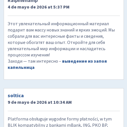
RalphWhamp
4 de mayo de 2026 at 5:37 PM
Этот увлекательный информационный материал
подарит вам массу новых знаний и ярких эмоций. Мы
собрали для вас интересные факты и сведения,
которые обогатят ваш опыт. Откройте для себя
увлекательный мир информации и насладитесь
процессом изучения!
Заходи — там интересно –
выведение из запоя
капельница
soltica
9 de mayo de 2026 at 10:34 AM
Platforma obsługuje wygodne formy płatności, w tym
BLIK kompatybilny z bankami mBank, ING, PKO BP,