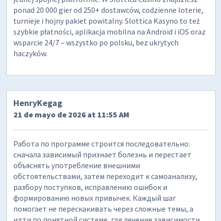
ponad 20 000 gier od 250+ dostawców, codzienne loterie,
turnieje i hojny pakiet powitalny. Slottica Kasyno to też
szybkie płatności, aplikacja mobilna na Android i iOS oraz
wsparcie 24/7 – wszystko po polsku, bez ukrytych
haczyków.
HenryKegag
21 de mayo de 2026 at 11:55 AM
Работа по программе строится последовательно:
сначала зависимый признает болезнь и перестает
объяснять употребление внешними
обстоятельствами, затем переходит к самоанализу,
разбору поступков, исправлению ошибок и
формированию новых привычек. Каждый шаг
помогает не перескакивать через сложные темы, а
идти по понятной системе, где лечение зависимости