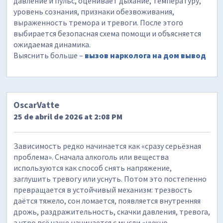
давление и пульс, оценивает дыхание, температуру,
уровень сознания, признаки обезвоживания,
выраженность тремора и тревоги. После этого
выбирается безопасная схема помощи и объясняется
ожидаемая динамика.
Выяснить больше –
вызов нарколога на дом вывод
OscarVatte
25 de abril de 2026 at 2:08 PM
Зависимость редко начинается как «сразу серьёзная
проблема». Сначала алкоголь или вещества
используются как способ снять напряжение,
заглушить тревогу или уснуть. Потом это постепенно
превращается в устойчивый механизм: трезвость
даётся тяжело, сон ломается, появляется внутренняя
дрожь, раздражительность, скачки давления, тревога,
а утро всё чаще начинается с мысли «нужно