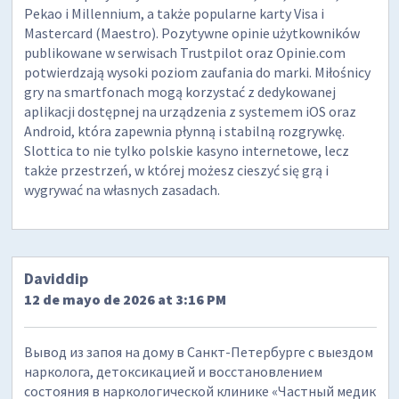
Pekao i Millennium, a także popularne karty Visa i
Mastercard (Maestro). Pozytywne opinie użytkowników
publikowane w serwisach Trustpilot oraz Opinie.com
potwierdzają wysoki poziom zaufania do marki. Miłośnicy
gry na smartfonach mogą korzystać z dedykowanej
aplikacji dostępnej na urządzenia z systemem iOS oraz
Android, która zapewnia płynną i stabilną rozgrywkę.
Slottica to nie tylko polskie kasyno internetowe, lecz
także przestrzeń, w której możesz cieszyć się grą i
wygrywać na własnych zasadach.
Daviddip
12 de mayo de 2026 at 3:16 PM
Вывод из запоя на дому в Санкт-Петербурге с выездом
нарколога, детоксикацией и восстановлением
состояния в наркологической клинике «Частный медик