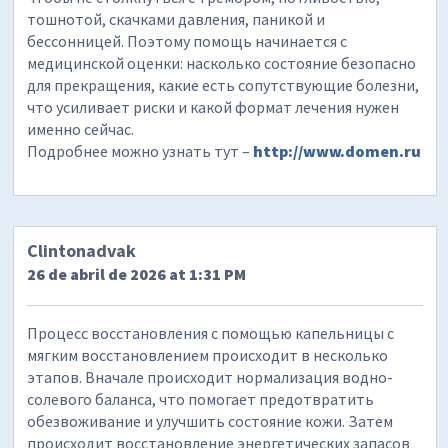
тошнотой, скачками давления, паникой и
бессонницей. Поэтому помощь начинается с
медицинской оценки: насколько состояние безопасно
для прекращения, какие есть сопутствующие болезни,
что усиливает риски и какой формат лечения нужен
именно сейчас.
Подробнее можно узнать тут –
http://www.domen.ru
Clintonadvak
26 de abril de 2026 at 1:31 PM
Процесс восстановления с помощью капельницы с
мягким восстановлением происходит в несколько
этапов. Вначале происходит нормализация водно-
солевого баланса, что помогает предотвратить
обезвоживание и улучшить состояние кожи. Затем
происходит восстановление энергетических запасов