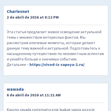
Charlesnet
2 de abril de 2026 at 8:12 PM
Эта статья предлагает живое освещение актуальной
темы с множеством интересных фактов. Мы
рассмотрим ключевые моменты, которые делают
данную тему важной и актуальной. Подготовьтесь к
насыщенному путешествию по неизвестным аспектам
и узнайте больше о значимых событиях.
Детальнее –
https://vivod-iz-zapoya-2.ru/
wawada
6 de abril de 2026 at 11:21 AM
Kasyno vavada systematycznie buduje swoją pozycję