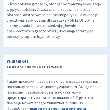
wśród polskim graczom, oferując kompletną lokalizację
w języku polskim. Vavada casino zapewnia metody
płatności dostosowane do lokalnego rynku, a vavada pl
umożliwia łatwy dostęp dla graczy z Polski. Oficjalną
stronę vavada kasyno odwiedzają głównie
doświadczonych graczy, którzy doceniają atrakcyjne
bonusy i program lojalnościowy.
WilliamKef
16 de abril de 2026 at 11:54 PM
Такие признаки требуют быстрого вмешательства,
поскольку состояние может ухудшаться. Выезд врача
позволяет стабилизировать показатели и
предотвратить развитие осложнений. При этом
помощь может предоставляться анонимно.
Подробнее –
вывод из запоя на дому цена