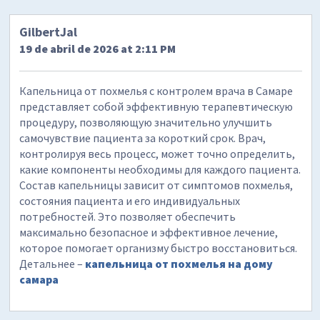
GilbertJal
19 de abril de 2026 at 2:11 PM
Капельница от похмелья с контролем врача в Самаре
представляет собой эффективную терапевтическую
процедуру, позволяющую значительно улучшить
самочувствие пациента за короткий срок. Врач,
контролируя весь процесс, может точно определить,
какие компоненты необходимы для каждого пациента.
Состав капельницы зависит от симптомов похмелья,
состояния пациента и его индивидуальных
потребностей. Это позволяет обеспечить
максимально безопасное и эффективное лечение,
которое помогает организму быстро восстановиться.
Детальнее –
капельница от похмелья на дому
самара