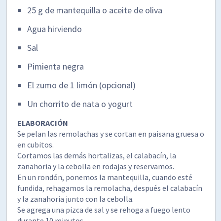
25 g de mantequilla o aceite de oliva
Agua hirviendo
Sal
Pimienta negra
El zumo de 1 limón (opcional)
Un chorrito de nata o yogurt
ELABORACIÓN
Se pelan las remolachas y se cortan en paisana gruesa o
en cubitos.
Cortamos las demás hortalizas, el calabacín, la
zanahoria y la cebolla en rodajas y reservamos.
En un rondón, ponemos la mantequilla, cuando esté
fundida, rehagamos la remolacha, después el calabacín
y la zanahoria junto con la cebolla.
Se agrega una pizca de sal y se rehoga a fuego lento
durante 10 minutos.