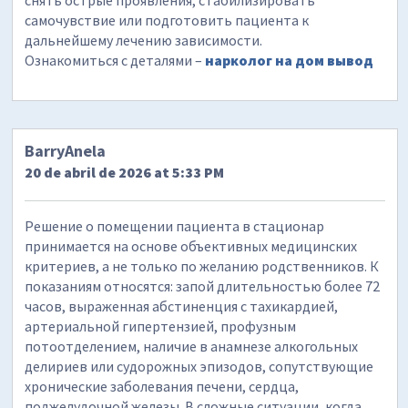
снять острые проявления, стабилизировать
самочувствие или подготовить пациента к
дальнейшему лечению зависимости.
Ознакомиться с деталями –
нарколог на дом вывод
BarryAnela
20 de abril de 2026 at 5:33 PM
Решение о помещении пациента в стационар
принимается на основе объективных медицинских
критериев, а не только по желанию родственников. К
показаниям относятся: запой длительностью более 72
часов, выраженная абстиненция с тахикардией,
артериальной гипертензией, профузным
потоотделением, наличие в анамнезе алкогольных
делириев или судорожных эпизодов, сопутствующие
хронические заболевания печени, сердца,
поджелудочной железы. В сложные ситуации, когда