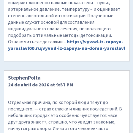
измеряет жизненно важные показатели – пульс,
артериальное давление, температуру – и оценивает
степень алкогольной интоксикации. Полученные
данные служат основой для составления
индивидуального плана лечения, позволяющего
подобрать оптимальные методы детоксикации.
Ознакомиться с деталями –
https://vyvod-iz-zapoya-
yaroslavl00.ru/vyvod-iz-zapoya-na-domu-yaroslavl
StephenPoita
24 de abril de 2026 at 9:57 PM
Отдельная причина, по которой люди тянут до
последнего, — страх огласки и лишних последствий. В
небольших городах это особенно чувствуется: «все
друг друга знают», страшно, что увидят знакомые,
начнутся разговоры. Из-за этого человек часто