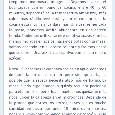
tengamos una masa homogénea. Dejamos levar en el
bol tapada con un paño de cocina, entre 40 y 60
minutos, dependerá de la temperatura ambiente, más
calor, más rápido leve dará y por el contrario, si la
cocina está muy fría, tardará más. Una vez fermentada
la masa, ponemos aceite abundante en una sartén
honda. Podemos utilizar aceite de oliva suave. Con las
manos mojadas en aceite, hacemos bolas con la masa.
Vamos echando en el aceite caliente y freímos hasta
que se doren. Una vez fritas espolvoreamos con miel o
azúcar.
Nota.- Si hacemos la calabaza cocida en agua, debemos
de ponerla en un escurridor pero sin apretarla, es
posible que la receta necesite algo más de harina. La
masa queda algo blanda, y quizás requiera paciencia
para elaborarlos, pero los buñuelos nos quedaran más
ricos. Cocer la calabaza en el microondas: Depende de
lo grande que cortes los trozos, si ves que es mucha
cantidad empieza por unos 10 minutos a máxima
potencia, y vas comprobando el punto de cocción, no le