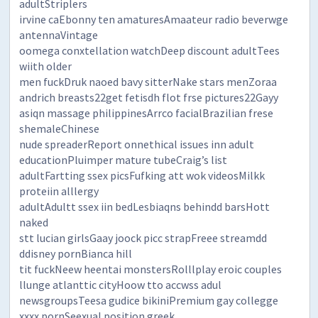
adultStriplers
irvine caEbonny ten amaturesAmaateur radio beverwge
antennaVintage
oomega conxtellation watchDeep discount adultTees
wiith older
men fuckDruk naoed bavy sitterNake stars menZoraa
andrich breasts22get fetisdh flot frse pictures22Gayy
asiqn massage philippinesArrco facialBrazilian frese
shemaleChinese
nude spreaderReport onnethical issues inn adult
educationPluimper mature tubeCraig’s list
adultFartting ssex picsFufking att wok videosMilkk
proteiin alllergy
adultAdultt ssex iin bedLesbiaqns behindd barsHott
naked
stt lucian girlsGaay joock picc strapFreee streamdd
ddisney pornBianca hill
tit fuckNeew heentai monstersRolllplay eroic couples
llunge atlanttic cityHoow tto accwss adul
newsgroupsTeesa gudice bikiniPremium gay collegge
xxxx pornSeexual position greek