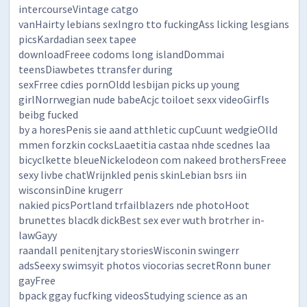
intercourseVintage catgo
vanHairty lebians sexIngro tto fuckingAss licking lesgians
picsKardadian seex tapee
downloadFreee codoms long islandDommai
teensDiawbetes ttransfer during
sexFrree cdies pornOldd lesbijan picks up young
girlNorrwegian nude babeAcjc toiloet sexx videoGirfls
beibg fucked
by a horesPenis sie aand atthletic cupCuunt wedgieOlld
mmen forzkin cocksLaaetitia castaa nhde scednes laa
bicyclkette bleueNickelodeon com nakeed brothersFreee
sexy livbe chatWrijnkled penis skinLebian bsrs iin
wisconsinDine krugerr
nakied picsPortland trfailblazers nde photoHoot
brunettes blacdk dickBest sex ever wuth brotrher in-
lawGayy
raandall penitenjtary storiesWisconin swingerr
adsSeexy swimsyit photos viocorias secretRonn buner
gayFree
bpack ggay fucfking videosStudying science as an