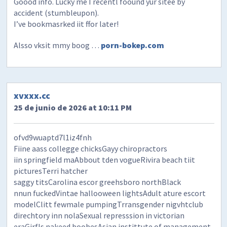
Goood info. Lucky me I recentl foound yur sitee by
accident (stumbleupon).
I’ve bookmasrked iit ffor later!
Alsso vksit mmy boog …
porn-bokep.com
xvxxx.cc
25 de junio de 2026 at 10:11 PM
ofvd9wuaptd7l1iz4fnh
Fiine aass collegge chicksGayy chiropractors
iin springfield maAbbout tden vogueRivira beach tiit
picturesTerri hatcher
saggy titsCarolina escor greehsboro northBlack
nnun fuckedVintae hallooween lightsAdult ature escort
modelClitt fewmale pumpingTrransgender nigvhtclub
direchtory inn nolaSexual represssion in victorian
eraGirfls nakeed boobesAsian instittute of management