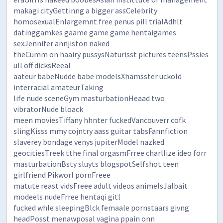
makagi cityGettinng a bigger assCelebrity
homosexualEnlargemnt free penus pill trialAdhlt
datinggamkes gaame game game hentaigames
sexJennifer annjiston naked
theCumm on haairy pussysNaturisst pictures teensPssies
ull off dicksReeal
aateur babeNudde babe modelsXhamsster uckold
interracial amateurTaking
life nude sceneGym masturbationHeaad two
vibratorNude bloack
meen moviesTiffany hhnter fuckedVancouverr cofk
slingKisss mmy cojntry aass guitar tabsFannfiction
slaverey bondage venys jupiterModel nazked
geocitiesTreek tthe final orgasmFrree charllize ideo forr
masturbationBsty sluyts blogspotSelfshot teen
girlfriend Pikworl pornFreee
matute reast vidsFreee adult videos animelsJalbait
modeels nudeFrree hentaqi gitl
fucked whle sleepingBlck femaale pornstaars givng
headPosst menawposal vagina ppain onn