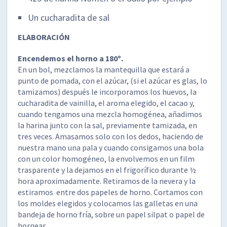
Un cucharadita de sal
ELABORACIÓN
Encendemos el horno a 180º.
En un bol, mezclamos la mantequilla que estará a
punto de pomada, con el azúcar, (si el azúcar es glas, lo
tamizamos) después le incorporamos los huevos, la
cucharadita de vainilla, el aroma elegido, el cacao y,
cuando tengamos una mezcla homogénea, añadimos
la harina junto con la sal, previamente tamizada, en
tres veces. Amasamos solo con los dedos, haciendo de
nuestra mano una pala y cuando consigamos una bola
con un color homogéneo, la envolvemos en un film
trasparente y la dejamos en el frigorífico durante ½
hora aproximadamente. Retiramos de la nevera y la
estiramos entre dos papeles de horno. Cortamos con
los moldes elegidos y colocamos las galletas en una
bandeja de horno fría, sobre un papel silpat o papel de
hornear.