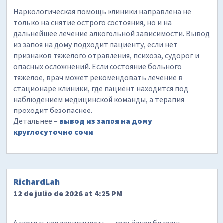
Наркологическая помощь клиники направлена не
только на снятие острого состояния, но и на
дальнейшее лечение алкогольной зависимости. Вывод
из запоя на дому подходит пациенту, если нет
признаков тяжелого отравления, психоза, судорог и
опасных осложнений. Если состояние больного
тяжелое, врач может рекомендовать лечение в
стационаре клиники, где пациент находится под
наблюдением медицинской команды, а терапия
проходит безопаснее.
Детальнее –
вывод из запоя на дому
круглосуточно сочи
RichardLah
12 de julio de 2026 at 4:25 PM
Алкогольная зависимость — серьёзная болезнь,