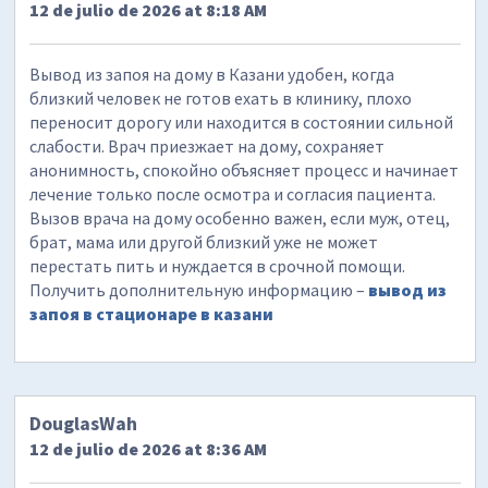
12 de julio de 2026 at 8:18 AM
Вывод из запоя на дому в Казани удобен, когда
близкий человек не готов ехать в клинику, плохо
переносит дорогу или находится в состоянии сильной
слабости. Врач приезжает на дому, сохраняет
анонимность, спокойно объясняет процесс и начинает
лечение только после осмотра и согласия пациента.
Вызов врача на дому особенно важен, если муж, отец,
брат, мама или другой близкий уже не может
перестать пить и нуждается в срочной помощи.
Получить дополнительную информацию –
вывод из
запоя в стационаре в казани
DouglasWah
12 de julio de 2026 at 8:36 AM