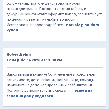
осложнений, поэтому действовать нужно
незамедлительно. Позвоните прямо сейчас, и
дежурный консультант оформит вызов, сориентирует
по ценам и ответит на любые вопросы.
Исследовать вопрос подробнее –
narkolog-na-dom-
vyvod
RobertEvimi
12 de julio de 2026 at 11:34 PM
Запоя вывод в клинике Сочи: лечение алкогольной
зависимости, детоксикация, капельница, помощь
нарколога на дому, кодирование и реабилитация.
Получить дополнительные сведения –
вывод из
запоя на дому недорого