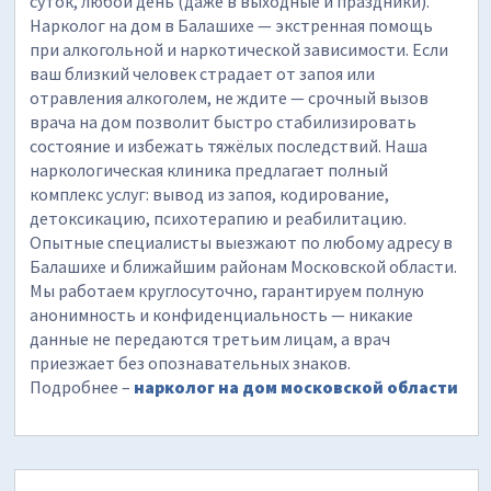
суток, любой день (даже в выходные и праздники).
Нарколог на дом в Балашихе — экстренная помощь
при алкогольной и наркотической зависимости. Если
ваш близкий человек страдает от запоя или
отравления алкоголем, не ждите — срочный вызов
врача на дом позволит быстро стабилизировать
состояние и избежать тяжёлых последствий. Наша
наркологическая клиника предлагает полный
комплекс услуг: вывод из запоя, кодирование,
детоксикацию, психотерапию и реабилитацию.
Опытные специалисты выезжают по любому адресу в
Балашихе и ближайшим районам Московской области.
Мы работаем круглосуточно, гарантируем полную
анонимность и конфиденциальность — никакие
данные не передаются третьим лицам, а врач
приезжает без опознавательных знаков.
Подробнее –
нарколог на дом московской области