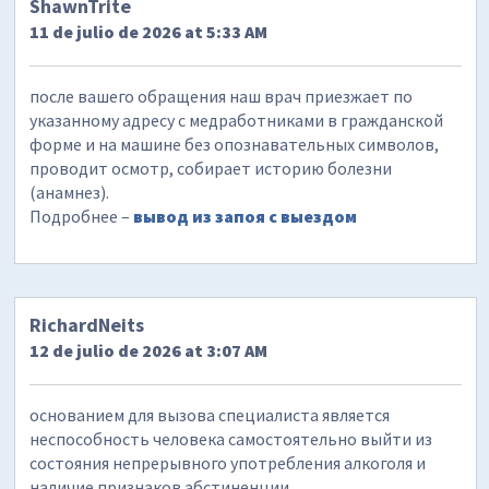
ShawnTrite
11 de julio de 2026 at 5:33 AM
после вашего обращения наш врач приезжает по
указанному адресу с медработниками в гражданской
форме и на машине без опознавательных символов,
проводит осмотр, собирает историю болезни
(анамнез).
Подробнее –
вывод из запоя с выездом
RichardNeits
12 de julio de 2026 at 3:07 AM
основанием для вызова специалиста является
неспособность человека самостоятельно выйти из
состояния непрерывного употребления алкоголя и
наличие признаков абстиненции.