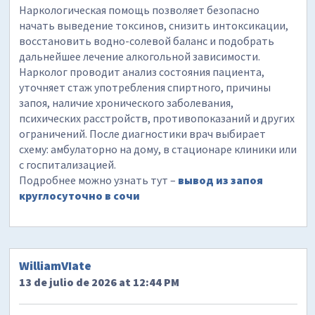
Наркологическая помощь позволяет безопасно
начать выведение токсинов, снизить интоксикации,
восстановить водно-солевой баланс и подобрать
дальнейшее лечение алкогольной зависимости.
Нарколог проводит анализ состояния пациента,
уточняет стаж употребления спиртного, причины
запоя, наличие хронического заболевания,
психических расстройств, противопоказаний и других
ограничений. После диагностики врач выбирает
схему: амбулаторно на дому, в стационаре клиники или
с госпитализацией.
Подробнее можно узнать тут –
вывод из запоя
круглосуточно в сочи
WilliamVIate
13 de julio de 2026 at 12:44 PM