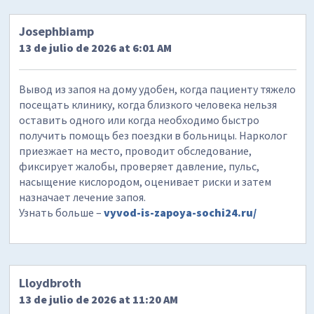
Josephbiamp
13 de julio de 2026 at 6:01 AM
Вывод из запоя на дому удобен, когда пациенту тяжело
посещать клинику, когда близкого человека нельзя
оставить одного или когда необходимо быстро
получить помощь без поездки в больницы. Нарколог
приезжает на место, проводит обследование,
фиксирует жалобы, проверяет давление, пульс,
насыщение кислородом, оценивает риски и затем
назначает лечение запоя.
Узнать больше –
vyvod-is-zapoya-sochi24.ru/
Lloydbroth
13 de julio de 2026 at 11:20 AM