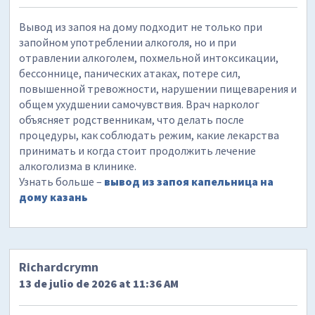
Вывод из запоя на дому подходит не только при
запойном употреблении алкоголя, но и при
отравлении алкоголем, похмельной интоксикации,
бессоннице, панических атаках, потере сил,
повышенной тревожности, нарушении пищеварения и
общем ухудшении самочувствия. Врач нарколог
объясняет родственникам, что делать после
процедуры, как соблюдать режим, какие лекарства
принимать и когда стоит продолжить лечение
алкоголизма в клинике.
Узнать больше –
вывод из запоя капельница на
дому казань
Richardcrymn
13 de julio de 2026 at 11:36 AM