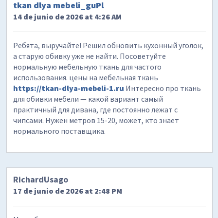
tkan dlya mebeli_guPl
14 de junio de 2026 at 4:26 AM
Ребята, выручайте! Решил обновить кухонный уголок,
а старую обивку уже не найти. Посоветуйте
нормальную мебельную ткань для частого
использования. цены на мебельная ткань
https://tkan-dlya-mebeli-1.ru
Интересно про ткань
для обивки мебели — какой вариант самый
практичный для дивана, где постоянно лежат с
чипсами. Нужен метров 15-20, может, кто знает
нормального поставщика.
RichardUsago
17 de junio de 2026 at 2:48 PM