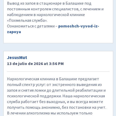
Вывод из запоя в стационаре в Балашихе под
постоянным контролем специалистов, с лечением и
наблюдением в наркологической клинике
«Похмельная служба».
Ознакомиться с деталями –
pomoshch-vyvod-iz-
zapoya
JesusMut
13 de julio de 2026 at 3:56 PM
Наркологическая клиника в Балашихе предлагает
полный спектр услуг: от экстренного выведения из
запоя и снятия ломки до длительной реабилитации и
психологической поддержки. Наша наркологическая
служба работает без выходных, и вы всегда можете
получить помощь анонимно, без постановки на учет.
В лечении алкоголизма мы используем только