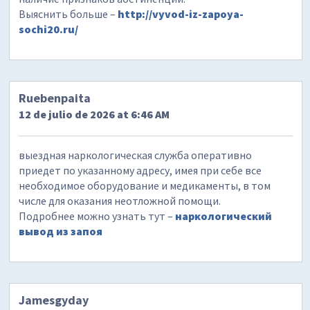
Выяснить больше –
http://vyvod-iz-zapoya-
sochi20.ru/
Ruebenpaita
12 de julio de 2026 at 6:46 AM
выездная наркологическая служба оперативно
приедет по указанному адресу, имея при себе все
необходимое оборудование и медикаменты, в том
числе для оказания неотложной помощи.
Подробнее можно узнать тут –
наркологический
вывод из запоя
Jamesgyday