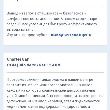
Вывод из запоя в стационаре — безопасное и
комфортное восстановление. В нашем стационаре
созданы все условия для быстрого и эффективного
вывода из запоя.
Изучить вопрос глубже –
вывод из запоя цена
CharlesGar
13 de julio de 2026 at 5:14 PM
Программа лечения алкоголизма в нашем центре
состоит из нескольких последовательных шагов,
каждый из которых крайне важен для достижения
устойчивой ремиссии. Сначала проводится экстренная
детоксикация и вывод из запоя, затем подключается
медикаментозная поддержка и кодирование, и