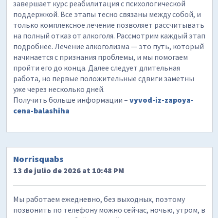
завершает курс реабилитация с психологической
поддержкой. Все этапы тесно связаны между собой, и
только комплексное лечение позволяет рассчитывать
на полный отказ от алкоголя. Рассмотрим каждый этап
подробнее. Лечение алкоголизма — это путь, который
начинается с признания проблемы, и мы помогаем
пройти его до конца. Далее следует длительная
работа, но первые положительные сдвиги заметны
уже через несколько дней.
Получить больше информации –
vyvod-iz-zapoya-
cena-balashiha
Norrisquabs
13 de julio de 2026 at 10:48 PM
Мы работаем ежедневно, без выходных, поэтому
позвонить по телефону можно сейчас, ночью, утром, в