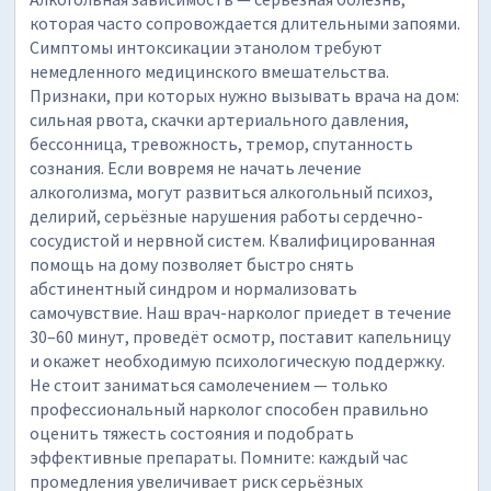
которая часто сопровождается длительными запоями.
Симптомы интоксикации этанолом требуют
немедленного медицинского вмешательства.
Признаки, при которых нужно вызывать врача на дом:
сильная рвота, скачки артериального давления,
бессонница, тревожность, тремор, спутанность
сознания. Если вовремя не начать лечение
алкоголизма, могут развиться алкогольный психоз,
делирий, серьёзные нарушения работы сердечно-
сосудистой и нервной систем. Квалифицированная
помощь на дому позволяет быстро снять
абстинентный синдром и нормализовать
самочувствие. Наш врач-нарколог приедет в течение
30–60 минут, проведёт осмотр, поставит капельницу
и окажет необходимую психологическую поддержку.
Не стоит заниматься самолечением — только
профессиональный нарколог способен правильно
оценить тяжесть состояния и подобрать
эффективные препараты. Помните: каждый час
промедления увеличивает риск серьёзных