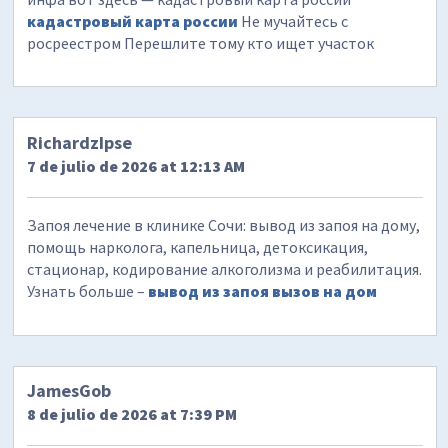
кадастровый карта россии
Не мучайтесь с
росреестром Перешлите тому кто ищет участок
RichardzIpse
7 de julio de 2026 at 12:13 AM
Запоя лечение в клинике Сочи: вывод из запоя на дому,
помощь нарколога, капельница, детоксикация,
стационар, кодирование алкоголизма и реабилитация.
Узнать больше –
вывод из запоя вызов на дом
JamesGob
8 de julio de 2026 at 7:39 PM