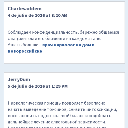
Charlesaddem
4 de julio de 2026 at 3:20 AM
Соблюдаем конфиденциальность, бережно общаемся
с пациентом и его близкими на каждом этапе.
Узнать больше –
врач нарколог на дом в
новороссийске
JerryDum
5 de julio de 2026 at 1:29 PM
Наркологическая помощь позволяет безопасно
начать выведение токсинов, снизить интоксикации,
восстановить водно-солевой баланс и подобрать
дальнейшее лечение алкогольной зависимости.