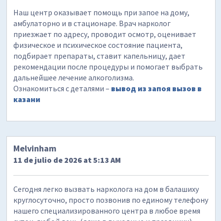
Наш центр оказывает помощь при запое на дому,
амбулаторно и в стационаре. Врач нарколог
приезжает по адресу, проводит осмотр, оценивает
физическое и психическое состояние пациента,
подбирает препараты, ставит капельницу, дает
рекомендации после процедуры и помогает выбрать
дальнейшее лечение алкоголизма.
Ознакомиться с деталями –
вывод из запоя вызов в
казани
Melvinham
11 de julio de 2026 at 5:13 AM
Сегодня легко вызвать нарколога на дом в балашиху
круглосуточно, просто позвонив по единому телефону
нашего специализированного центра в любое время