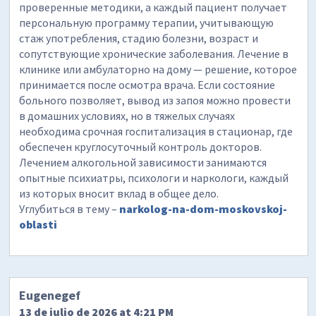
проверенные методики, а каждый пациент получает
персональную программу терапии, учитывающую
стаж употребления, стадию болезни, возраст и
сопутствующие хронические заболевания. Лечение в
клинике или амбулаторно на дому — решение, которое
принимается после осмотра врача. Если состояние
больного позволяет, вывод из запоя можно провести
в домашних условиях, но в тяжелых случаях
необходима срочная госпитализация в стационар, где
обеспечен круглосуточный контроль докторов.
Лечением алкогольной зависимости занимаются
опытные психиатры, психологи и наркологи, каждый
из которых вносит вклад в общее дело.
Углубиться в тему –
narkolog-na-dom-moskovskoj-
oblasti
Eugenegef
13 de julio de 2026 at 4:21 PM