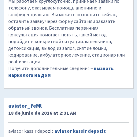
Мы работаем круглосуточно, принимаем заявки по
телефону, оказываем помощь анонимно и
конфиденциально. Вы можете позвонить сейчас,
оставить заявку через форму сайта или заказать
обратный звонок. Бесплатная первичная
консультация помогает понять, какой метод
подойдет в конкретной ситуации: капельница,
детоксикация, вывод из запоя, снятие ломки,
кодирование, амбулаторное лечение, стационар или
реабилитация.
Получить дополнительные сведения –
вызвать
нарколога на дом
aviator_feMl
18 de junio de 2026 at 2:31 AM
aviator kassir depozit
aviator kassir depozit