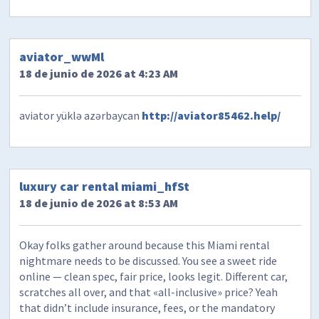
aviator_wwMl
18 de junio de 2026 at 4:23 AM
aviator yüklə azərbaycan
http://aviator85462.help/
luxury car rental miami_hfSt
18 de junio de 2026 at 8:53 AM
Okay folks gather around because this Miami rental
nightmare needs to be discussed. You see a sweet ride
online — clean spec, fair price, looks legit. Different car,
scratches all over, and that «all-inclusive» price? Yeah
that didn’t include insurance, fees, or the mandatory