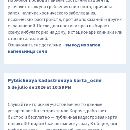
Нарколог проводит анализ состояния пациента,
уточняет стаж употребления спиртного, причины
запоя, наличие хронического заболевания,
психических расстройств, противопоказаний и других
ограничений. После диагностики врач выбирает
схему: амбулаторно на дому, в стационаре клиники или
с госпитализацией.
Ознакомиться с деталями –
вывод из запоя
капельница сочи
Pyblichnaya kadastrovaya karta_ocmi
5 de julio de 2026 at 10:59 PM
Слушайте кто искал участок Вечно то данные
устаревшие Категория земли Короче, работает
быстро и бесплатно — публичная кадастровая карта
новая с 3D-видом Скачал выписку сразу В общем, вся
инфа вот здесь — кадастровый карта россии