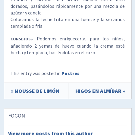
dorados, pasándolos rápidamente por una mezcla de
azúcar y canela.
Colocamos la leche frita en una fuente y la servimos
templada o fría.
Podemos enriquecerla, para los niños,
CONSEJOS.-
añadiendo 2 yemas de huevo cuando la crema esté
hecha y templada, batiéndolas en el cazo.
This entry was posted in
Postres
.
« MOUSSE DE LIMÓN
HIGOS EN ALMÍBAR »
FOGON
View more posts from this author