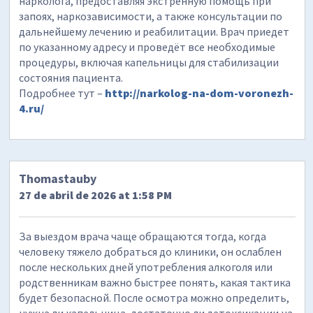
нарколога, предоставляя экстренную помощь при
запоях, наркозависимости, а также консультации по
дальнейшему лечению и реабилитации. Врач приедет
по указанному адресу и проведёт все необходимые
процедуры, включая капельницы для стабилизации
состояния пациента.
Подробнее тут –
http://narkolog-na-dom-voronezh-
4.ru/
Thomastauby
27 de abril de 2026 at 1:58 PM
За выездом врача чаще обращаются тогда, когда
человеку тяжело добраться до клиники, он ослаблен
после нескольких дней употребления алкоголя или
родственникам важно быстрее понять, какая тактика
будет безопасной. После осмотра можно определить,
нужна ли капельница, достаточно ли детоксикации на