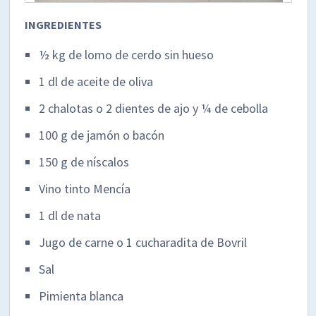
INGREDIENTES
½ kg de lomo de cerdo sin hueso
1 dl de aceite de oliva
2 chalotas o 2 dientes de ajo y ¼ de cebolla
100 g de jamón o bacón
150 g de níscalos
Vino tinto Mencía
1 dl de nata
Jugo de carne o 1 cucharadita de Bovril
Sal
Pimienta blanca