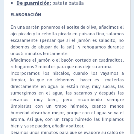
De guarnición:
patata batalla
ELABORACIÓN
En una sartén ponemos el aceite de oliva, añadimos el
ajo picado y la cebolla picada en paisana fina, salamos
escasamente (pensar que si el jamón es saladito, no
debemos de abusar de la sal) y rehogamos durante
unos 5 minutos lentamente.
Añadimos el jamón o el bacón cortado en cuadraditos,
rehogamos 2 minutos para que nos deje su aroma.
Incorporamos los níscalos, cuando los vayamos a
limpiar, lo que no debemos hacer es meterlas
directamente en agua. Si están muy, muy sucias, las
sumergimos en el agua, las sacamos y después las
secamos muy bien, pero recomiendo siempre
limpiarlas con un trapo húmedo, cuanto menos
humedad absorban mejor, porque con el agua se va el
aroma. Así que, con un trapo húmedo las limpiamos
bien y ya se pueden, añadir y saltear.
Dejamos unos minutos para que se evapore su caldo de