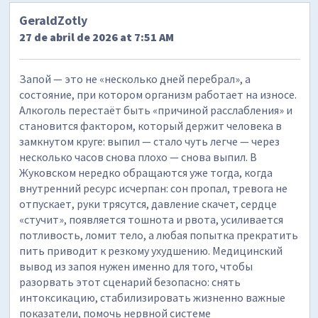
GeraldZotly
27 de abril de 2026 at 7:51 AM
Запой — это не «несколько дней перебрал», а
состояние, при котором организм работает на износе.
Алкоголь перестаёт быть «причиной расслабления» и
становится фактором, который держит человека в
замкнутом круге: выпил — стало чуть легче — через
несколько часов снова плохо — снова выпил. В
Жуковском нередко обращаются уже тогда, когда
внутренний ресурс исчерпан: сон пропал, тревога не
отпускает, руки трясутся, давление скачет, сердце
«стучит», появляется тошнота и рвота, усиливается
потливость, ломит тело, а любая попытка прекратить
пить приводит к резкому ухудшению. Медицинский
вывод из запоя нужен именно для того, чтобы
разорвать этот сценарий безопасно: снять
интоксикацию, стабилизировать жизненно важные
показатели, помочь нервной системе