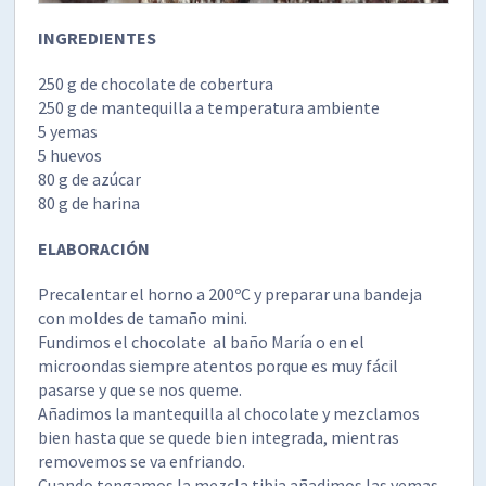
INGREDIENTES
250 g de chocolate de cobertura
250 g de mantequilla a temperatura ambiente
5 yemas
5 huevos
80 g de azúcar
80 g de harina
ELABORACIÓN
Precalentar el horno a 200ºC y preparar una bandeja
con moldes de tamaño mini.
Fundimos el chocolate al baño María o en el
microondas siempre atentos porque es muy fácil
pasarse y que se nos queme.
Añadimos la mantequilla al chocolate y mezclamos
bien hasta que se quede bien integrada, mientras
removemos se va enfriando.
Cuando tengamos la mezcla tibia añadimos las yemas,