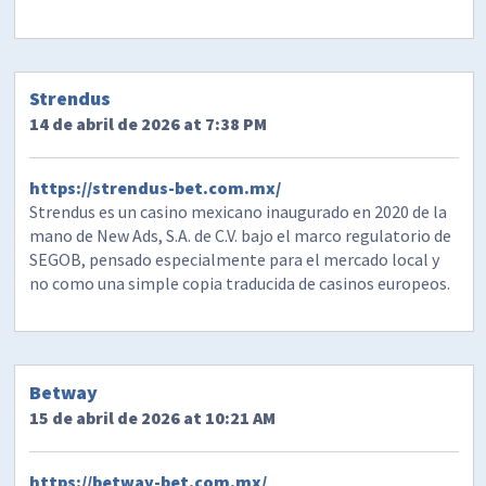
Strendus
14 de abril de 2026 at 7:38 PM
https://strendus-bet.com.mx/
Strendus es un casino mexicano inaugurado en 2020 de la
mano de New Ads, S.A. de C.V. bajo el marco regulatorio de
SEGOB, pensado especialmente para el mercado local y
no como una simple copia traducida de casinos europeos.
Betway
15 de abril de 2026 at 10:21 AM
https://betway-bet.com.mx/