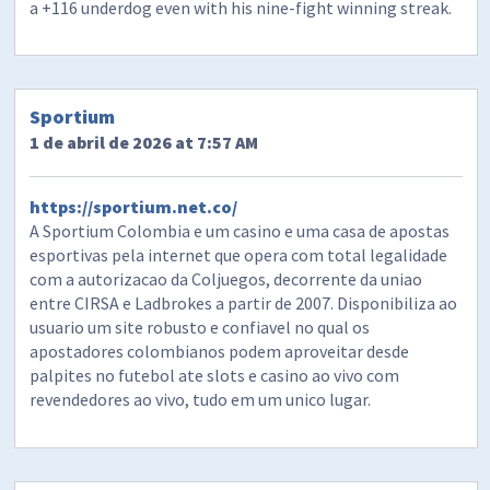
a +116 underdog even with his nine-fight winning streak.
Sportium
1 de abril de 2026 at 7:57 AM
https://sportium.net.co/
A Sportium Colombia e um casino e uma casa de apostas
esportivas pela internet que opera com total legalidade
com a autorizacao da Coljuegos, decorrente da uniao
entre CIRSA e Ladbrokes a partir de 2007. Disponibiliza ao
usuario um site robusto e confiavel no qual os
apostadores colombianos podem aproveitar desde
palpites no futebol ate slots e casino ao vivo com
revendedores ao vivo, tudo em um unico lugar.