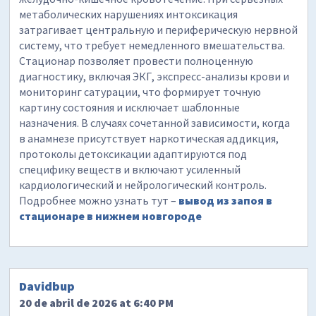
метаболических нарушениях интоксикация
затрагивает центральную и периферическую нервной
систему, что требует немедленного вмешательства.
Стационар позволяет провести полноценную
диагностику, включая ЭКГ, экспресс-анализы крови и
мониторинг сатурации, что формирует точную
картину состояния и исключает шаблонные
назначения. В случаях сочетанной зависимости, когда
в анамнезе присутствует наркотическая аддикция,
протоколы детоксикации адаптируются под
специфику веществ и включают усиленный
кардиологический и нейрологический контроль.
Подробнее можно узнать тут –
вывод из запоя в
стационаре в нижнем новгороде
Davidbup
20 de abril de 2026 at 6:40 PM