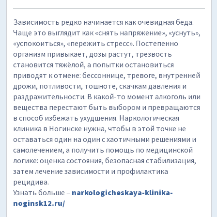
Зависимость редко начинается как очевидная беда.
Чаще это выглядит как «снять напряжение», «уснуть»,
«успокоиться», «пережить стресс». Постепенно
организм привыкает, дозы растут, трезвость
становится тяжёлой, а попытки остановиться
приводят к отмене: бессоннице, тревоге, внутренней
дрожи, потливости, тошноте, скачкам давления и
раздражительности. В какой-то момент алкоголь или
вещества перестают быть выбором и превращаются
в способ избежать ухудшения. Наркологическая
клиника в Ногинске нужна, чтобы в этой точке не
оставаться один на один с хаотичными решениями и
самолечением, а получить помощь по медицинской
логике: оценка состояния, безопасная стабилизация,
затем лечение зависимости и профилактика
рецидива.
Узнать больше –
narkologicheskaya-klinika-
noginsk12.ru/