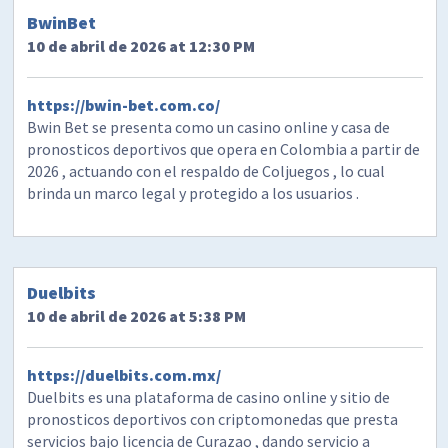
BwinBet
10 de abril de 2026 at 12:30 PM
https://bwin-bet.com.co/
Bwin Bet se presenta como un casino online y casa de
pronosticos deportivos que opera en Colombia a partir de
2026 , actuando con el respaldo de Coljuegos , lo cual
brinda un marco legal y protegido a los usuarios .
Duelbits
10 de abril de 2026 at 5:38 PM
https://duelbits.com.mx/
Duelbits es una plataforma de casino online y sitio de
pronosticos deportivos con criptomonedas que presta
servicios bajo licencia de Curazao , dando servicio a