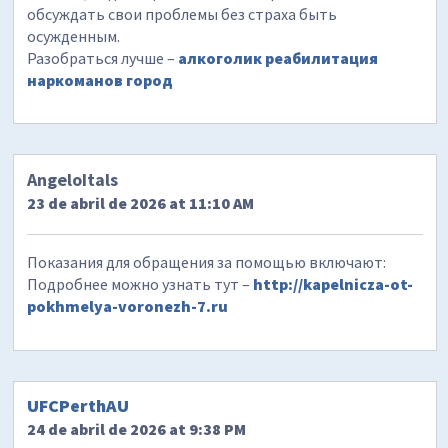
обсуждать свои проблемы без страха быть
осужденным.
Разобраться лучше –
алкоголик реабилитация
наркоманов город
AngeloItals
23 de abril de 2026 at 11:10 AM
Показания для обращения за помощью включают:
Подробнее можно узнать тут –
http://kapelnicza-ot-
pokhmelya-voronezh-7.ru
UFCPerthAU
24 de abril de 2026 at 9:38 PM