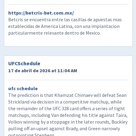
https://betcris-bet.com.mx/
Betcris se encuentra entre las casillas de apuestas mas
establecidas de America Latina, con una implantacion
particularmente relevante dentro de Mexico.
UFCSchedule
17 de abril de 2026 at 11:04 AM
ufc schedule
The prediction is that Khamzat Chimaev will defeat Sean
Strickland via decision in a competitive matchup, while
the remainder of the UFC 328 card offers a series of tight
matchups, including Van defending his title against Taira,
Volkov winning by a stoppage in the later rounds, Buckley
pulling off an upset against Brady, and Green narrowly
outpointing Stephens.