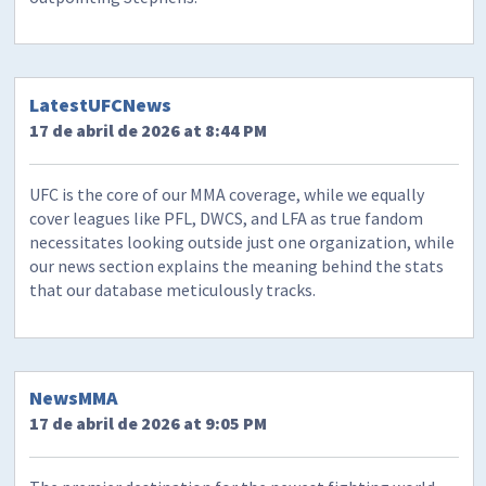
LatestUFCNews
17 de abril de 2026 at 8:44 PM
UFC is the core of our MMA coverage, while we equally
cover leagues like PFL, DWCS, and LFA as true fandom
necessitates looking outside just one organization, while
our news section explains the meaning behind the stats
that our database meticulously tracks.
NewsMMA
17 de abril de 2026 at 9:05 PM