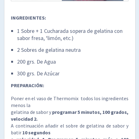
INGREDIENTES:
1 Sobre + 1 Cucharada sopera de gelatina con
sabor fresa, ‘limón, etc.)
2 Sobres de gelatina neutra
200 grs. De Agua
300 grs. De Azúcar
PREPARACIÓN:
Poner en el vaso de Thermomix todos los ingredientes
menos la
gelatina de sabor y
programar 5 minutos, 100 grados,
velocidad 2.
A continuación añadir el sobre de gelatina de sabor y
batir
10 segundos