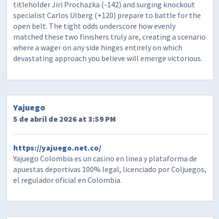
titleholder Jiri Prochazka (-142) and surging knockout
specialist Carlos Ulberg (+120) prepare to battle for the
open belt. The tight odds underscore how evenly
matched these two finishers truly are, creating a scenario
where a wager on any side hinges entirely on which
devastating approach you believe will emerge victorious.
Yajuego
5 de abril de 2026 at 3:59 PM
https://yajuego.net.co/
Yajuego Colombia es un casino en linea y plataforma de
apuestas deportivas 100% legal, licenciado por Coljuegos,
el regulador oficial en Colombia.