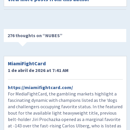
276 thoughts on “
NUBES
”
MiamiFightCard
1 de abril de 2026 at 7:41 AM
https://miamifightcard.com/
For MediaFightCard, the gambling markets highlight a
fascinating dynamic with champions listed as the ‘dogs
and challengers occupying favorite status. In the featured
bout for the available light heavyweight title, previous
belt-holder Jiri Prochazka opened as a marginal favorite
at -143 over the fast-rising Carlos Ulberg, who is listed as