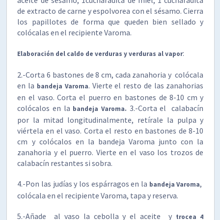
de extracto de carne y espolvorea con el sésamo. Cierra
los papillotes de forma que queden bien sellado y
colócalas en el recipiente Varoma.
:
Elaboración del caldo de verduras y verduras al vapor
2.-Corta 6 bastones de 8 cm, cada zanahoria y colócala
en la
. Vierte el resto de las zanahorias
bandeja Varoma
en el vaso. Corta el puerro en bastones de 8-10 cm y
colócalos en la
3.-Corta el calabacín
bandeja Varoma.
por la mitad longitudinalmente, retírale la pulpa y
viértela en el vaso. Corta el resto en bastones de 8-10
cm y colócalos en la bandeja Varoma junto con la
zanahoria y el puerro. Vierte en el vaso los trozos de
calabacín restantes si sobra.
4.-Pon las judías y los espárragos en la
,
bandeja Varoma
colócala en el recipiente Varoma, tapa y reserva.
5.-Añade al vaso la cebolla y el aceite y
trocea 4