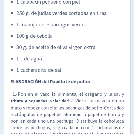
1 calabacín pequeño con piel
250 g. de judías verdes cortadas en tiras
1 manojo de espárragos verdes
100 g de cebolla
30 g. de aceite de oliva virgen extra
1 l. de agua
1 cucharadita de sal
ELABORACIÓN del Papillote de pollo:
1.-Pon en el vaso la pimienta, el orégano y la sal y
. Vierte la mezcla en un
tritura 4 segundos, velocidad 7
plato y reboza con ella las pechugas de pollo. Corta dos
rectángulos de papel de aluminio o papel de horno y
pon en cada uno una pechuga. Distribuye la cebolleta
sobre las pechugas, riega cada una con 1 cucharadas de
aceite de sésamo, 1cucharadita de miel, 1 cucharadita