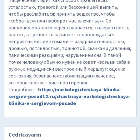
Чаще всё выглядит как способ справляться с
усталостью, тревогой или бессонницей: выпить,
чтобы расслабиться; принять вещество, чтобы
«собраться» или наоборот «выключиться». Со
временем организм перестраивается, толерантность
растёт, а трезвость начинает сопровождаться
неприятными симптомами — раздражительностью,
дрожью, потливостью, тошнотой, скачками давления,
паническими реакциями, нарушением сна. В такой
точке человеку обычно нужен не совет «возьми себя в
руки», а медицински выстроенный маршрут: оценка
состояния, безопасная стабилизация и лечение,
которое снижает риск повторения.
Подробнее –
https://narkologicheskaya-klinika-
sergiev-posad12.ru/chastnaya-narkologicheskaya-
klinika-v-sergievom-posade
Cedricavarm