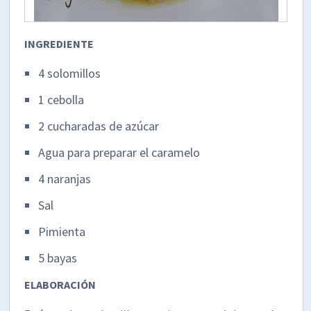
INGREDIENTE
4 solomillos
1 cebolla
2 cucharadas de azúcar
Agua para preparar el caramelo
4 naranjas
Sal
Pimienta
5 bayas
ELABORACIÓN