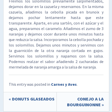
Freímos los solomillos previamente salpimentados,
dejamos dorar en la cazuela y reservamos. En la misma
cazuela, añadimos la cebolla picada en brunoix y
dejamos pochar lentamente hasta que este
transparente. Aparte, en una sartén, con el azúcar y el
agua, preparamos el caramelo. Añadimos el zumo de 3
naranjas y dejamos cocer durante unos minutos hasta
que reduzca la salsa. Incorporamos la cebolla pochada y
los solomillos. Dejamos unos minutos y servimos con
la guarnición de la otra naranja cortada en gajos.
Servimos los solomillos y napamos con la salsa.
Podemos realzar el sabor añadiendo 2 cucharadas de
mermelada de naranja amarga a la salsa de naranja.
This entry was posted in
Carnes y Aves
.
« DONUTS GLASEADOS
CONEJO A LA
BOURGUINONNE »