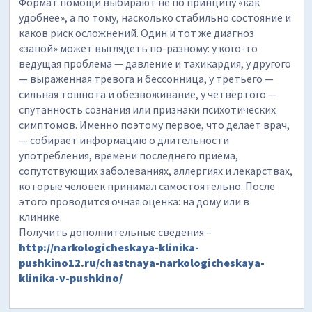
Формат помощи выбирают не по принципу «как
удобнее», а по тому, насколько стабильно состояние и
каков риск осложнений. Один и тот же диагноз
«запой» может выглядеть по-разному: у кого-то
ведущая проблема — давление и тахикардия, у другого
— выраженная тревога и бессонница, у третьего —
сильная тошнота и обезвоживание, у четвёртого —
спутанность сознания или признаки психотических
симптомов. Именно поэтому первое, что делает врач,
— собирает информацию о длительности
употребления, времени последнего приёма,
сопутствующих заболеваниях, аллергиях и лекарствах,
которые человек принимал самостоятельно. После
этого проводится очная оценка: на дому или в
клинике.
Получить дополнительные сведения –
http://narkologicheskaya-klinika-
pushkino12.ru/chastnaya-narkologicheskaya-
klinika-v-pushkino/