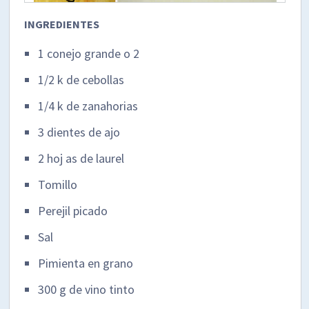
INGREDIENTES
1 conejo grande o 2
1/2 k de cebollas
1/4 k de zanahorias
3 dientes de ajo
2 hoj as de laurel
Tomillo
Perejil picado
Sal
Pimienta en grano
300 g de vino tinto