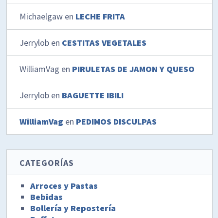
Michaelgaw
en
LECHE FRITA
Jerrylob
en
CESTITAS VEGETALES
WilliamVag
en
PIRULETAS DE JAMON Y QUESO
Jerrylob
en
BAGUETTE IBILI
WilliamVag
en
PEDIMOS DISCULPAS
CATEGORÍAS
Arroces y Pastas
Bebidas
Bollería y Repostería