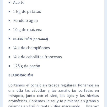
Aceite
1 kg de patatas
Fondo o agua
10 g de maizena
GUARNICIÓN (opcional)
¼ k de champiñones
¼ k de cebollitas francesas
125 g de bacón
ELABORACIÓN
Cortamos el conejo en trozos regulares. Ponemos en
una olla las cebollas y las zanahorias cortadas en
mirapoix, junto con el vino, los ajos y las hierbas
aromáticas. Ponemos la sal y la pimienta en grano y
dejamos en frió durante 2 días macerando. . Una vez