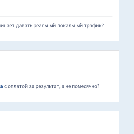
инает давать реальный локальный трафик?
а
с оплатой за результат, а не помесячно?