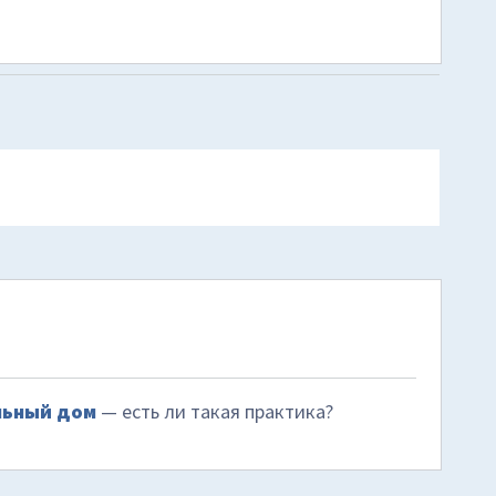
льный дом
— есть ли такая практика?