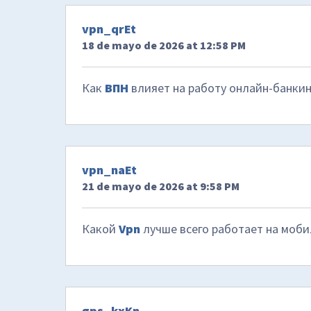
vpn_qrEt
18 de mayo de 2026 at 12:58 PM
Как
ВПН
влияет на работу онлайн-банкин
vpn_naEt
21 de mayo de 2026 at 9:58 PM
Какой
Vpn
лучше всего работает на моби
gps_kxKn