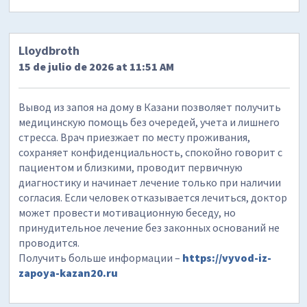
Lloydbroth
15 de julio de 2026 at 11:51 AM
Вывод из запоя на дому в Казани позволяет получить
медицинскую помощь без очередей, учета и лишнего
стресса. Врач приезжает по месту проживания,
сохраняет конфиденциальность, спокойно говорит с
пациентом и близкими, проводит первичную
диагностику и начинает лечение только при наличии
согласия. Если человек отказывается лечиться, доктор
может провести мотивационную беседу, но
принудительное лечение без законных оснований не
проводится.
Получить больше информации –
https://vyvod-iz-
zapoya-kazan20.ru