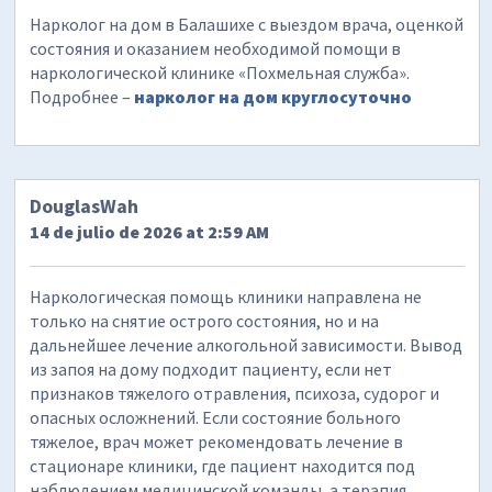
Нарколог на дом в Балашихе с выездом врача, оценкой
состояния и оказанием необходимой помощи в
наркологической клинике «Похмельная служба».
Подробнее –
нарколог на дом круглосуточно
DouglasWah
14 de julio de 2026 at 2:59 AM
Наркологическая помощь клиники направлена не
только на снятие острого состояния, но и на
дальнейшее лечение алкогольной зависимости. Вывод
из запоя на дому подходит пациенту, если нет
признаков тяжелого отравления, психоза, судорог и
опасных осложнений. Если состояние больного
тяжелое, врач может рекомендовать лечение в
стационаре клиники, где пациент находится под
наблюдением медицинской команды, а терапия