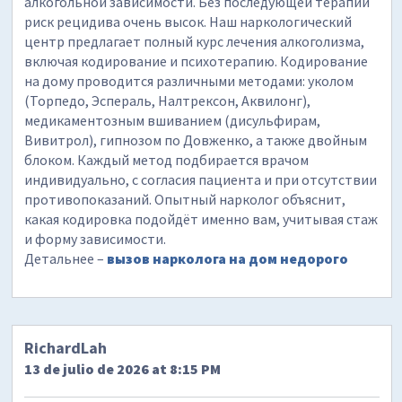
алкогольной зависимости. Без последующей терапии
риск рецидива очень высок. Наш наркологический
центр предлагает полный курс лечения алкоголизма,
включая кодирование и психотерапию. Кодирование
на дому проводится различными методами: уколом
(Торпедо, Эспераль, Налтрексон, Аквилонг),
медикаментозным вшиванием (дисульфирам,
Вивитрол), гипнозом по Довженко, а также двойным
блоком. Каждый метод подбирается врачом
индивидуально, с согласия пациента и при отсутствии
противопоказаний. Опытный нарколог объяснит,
какая кодировка подойдёт именно вам, учитывая стаж
и форму зависимости.
Детальнее –
вызов нарколога на дом недорого
RichardLah
13 de julio de 2026 at 8:15 PM