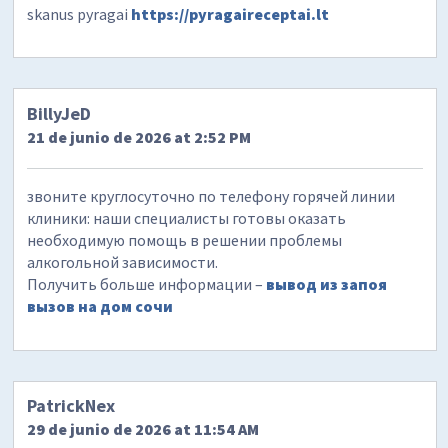
skanus pyragai
https://pyragaireceptai.lt
BillyJeD
21 de junio de 2026 at 2:52 PM
звоните круглосуточно по телефону горячей линии
клиники: наши специалисты готовы оказать
необходимую помощь в решении проблемы
алкогольной зависимости.
Получить больше информации –
вывод из запоя
вызов на дом сочи
PatrickNex
29 de junio de 2026 at 11:54 AM