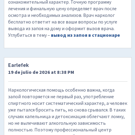
ознакомительный характер. Точную программу
лечения и финальную цену определяет врач после
осмотра и необходимых анализов. Врач нарколог
бесплатно ответит на все ваши вопросы по услуге
вывода из запоя на дому и оформит вызов врача.
Углубиться в тему –
вывод из запоя в стационаре
Earlefek
19 de julio de 2026 at 8:38 PM
Наркологическая помощь особенно важна, когда
запой повторяется не первый раз, употребление
спиртного носит систематический характер, а человек
уже пытался бросить пить, но снова срывался. В таких
случаях капельница и детоксикация облегчают ломку,
но не вылечивают алкогольную зависимость
полностью. Поэтому профессиональный центр