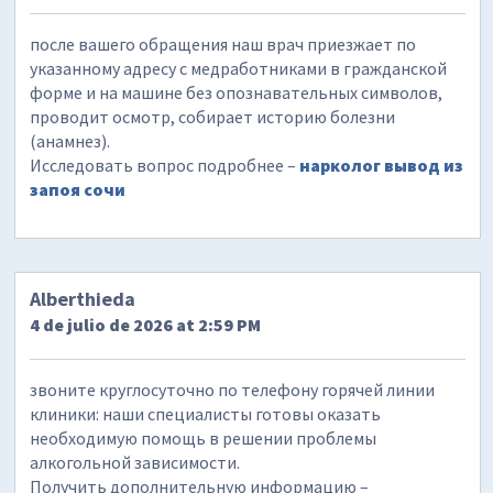
после вашего обращения наш врач приезжает по
указанному адресу с медработниками в гражданской
форме и на машине без опознавательных символов,
проводит осмотр, собирает историю болезни
(анамнез).
Исследовать вопрос подробнее –
нарколог вывод из
запоя сочи
Alberthieda
4 de julio de 2026 at 2:59 PM
звоните круглосуточно по телефону горячей линии
клиники: наши специалисты готовы оказать
необходимую помощь в решении проблемы
алкогольной зависимости.
Получить дополнительную информацию –