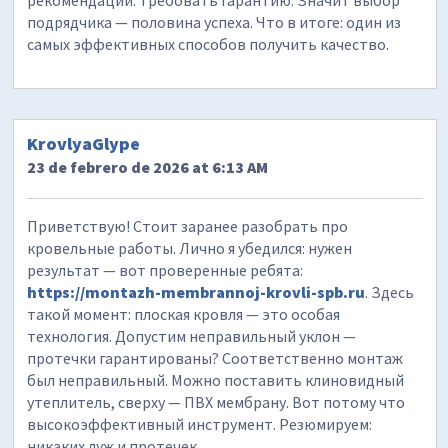
рекомендации: требовать гарантию. Значит выбор
подрядчика — половина успеха. Что в итоге: один из
самых эффективных способов получить качество.
KrovlyaGlype
23 de febrero de 2026 at 6:13 AM
Приветствую! Стоит заранее разобрать про
кровельные работы. Лично я убедился: нужен
результат — вот проверенные ребята:
https://montazh-membrannoj-krovli-spb.ru
. Здесь
такой момент: плоская кровля — это особая
технология. Допустим неправильный уклон —
протечки гарантированы? Соответственно монтаж
был неправильный. Можно поставить клиновидный
утеплитель, сверху — ПВХ мембрану. Вот потому что
высокоэффективный инструмент. Резюмируем:
никаких луж и протечек.