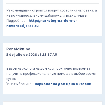
Рекомендации строятся вокруг состояния человека, а
не по универсальному шаблону для всех случаев.
Подробнее –
http://narkolog-na-dom-v-
novorossijske3.ru
Ronaldknino
5 de julio de 2026 at 11:57 AM
вызов нарколога на дом круглосуточно позволяет
получить профессиональную помощь в любое время
суток.
Узнать больше –
нарколог на дом цена в казани