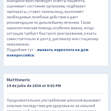
Выездной врач проводит осмотр пациента,
оценивает состояние организма, подбирает
препараты, ставит капельницу, выполняет
необходимые лечебные действия и дает
рекомендации по дальнейшему лечению. Такая
наркологическая помощь особенно важна, когда
ситуация требует быстрого реагирования, а ехать
самостоятельно в центр, диспансер или стационар
невозможно.
Подробнее тут –
вызвать нарколога на дом
новороссийск
Matthewrix
19 de julio de 2026 at 9:02 PM
Продолжительное употребление алкоголя вызывает
опасные последствия для здоровья из-за сильной