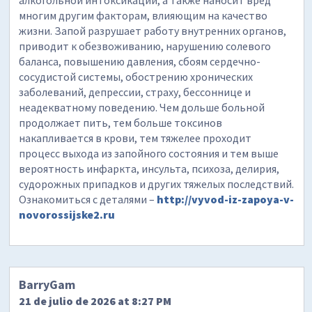
алкогольной интоксикации, а также наносит вред
многим другим факторам, влияющим на качество
жизни. Запой разрушает работу внутренних органов,
приводит к обезвоживанию, нарушению солевого
баланса, повышению давления, сбоям сердечно-
сосудистой системы, обострению хронических
заболеваний, депрессии, страху, бессоннице и
неадекватному поведению. Чем дольше больной
продолжает пить, тем больше токсинов
накапливается в крови, тем тяжелее проходит
процесс выхода из запойного состояния и тем выше
вероятность инфаркта, инсульта, психоза, делирия,
судорожных припадков и других тяжелых последствий.
Ознакомиться с деталями –
http://vyvod-iz-zapoya-v-
novorossijske2.ru
BarryGam
21 de julio de 2026 at 8:27 PM