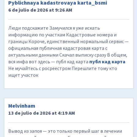
Pyblichnaya kadastrovaya karta_bsmi
6 de julio de 2026 at 9:26 AM
Люди подскажите Замучился я уже искать
информацию по участкам Кадастровые номера и
границы Короче, единственный нормальный сервис —
официальная публичная кадастровая карта с
актуальными данными Скачал выписку сразу В общем,
вся инфа вот здесь — публ кад карта
публ кад карта
Не мучайтесь с росреестром Перешлите тому кто
ищет участок
Melvinham
13 de julio de 2026 at 4:19 AM
Вывод из запоя — это только первый шаг в лечении