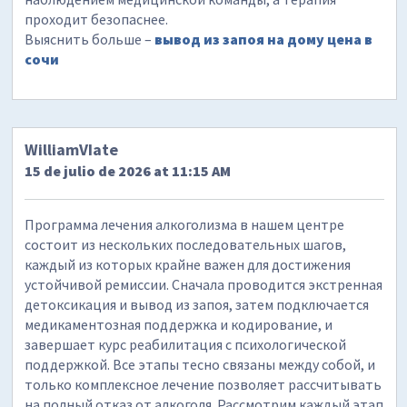
проходит безопаснее.
Выяснить больше –
вывод из запоя на дому цена в
сочи
WilliamVIate
15 de julio de 2026 at 11:15 AM
Программа лечения алкоголизма в нашем центре
состоит из нескольких последовательных шагов,
каждый из которых крайне важен для достижения
устойчивой ремиссии. Сначала проводится экстренная
детоксикация и вывод из запоя, затем подключается
медикаментозная поддержка и кодирование, и
завершает курс реабилитация с психологической
поддержкой. Все этапы тесно связаны между собой, и
только комплексное лечение позволяет рассчитывать
на полный отказ от алкоголя. Рассмотрим каждый этап