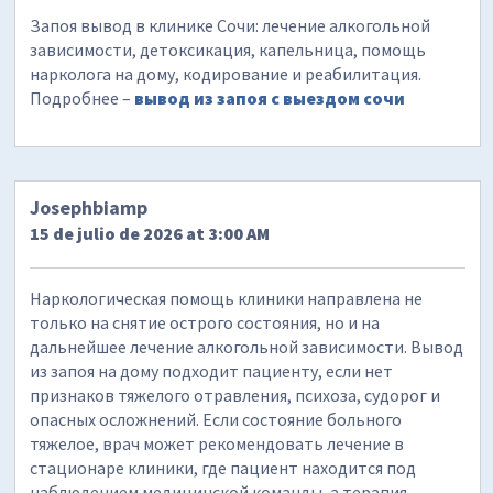
Запоя вывод в клинике Сочи: лечение алкогольной
зависимости, детоксикация, капельница, помощь
нарколога на дому, кодирование и реабилитация.
Подробнее –
вывод из запоя с выездом сочи
Josephbiamp
15 de julio de 2026 at 3:00 AM
Наркологическая помощь клиники направлена не
только на снятие острого состояния, но и на
дальнейшее лечение алкогольной зависимости. Вывод
из запоя на дому подходит пациенту, если нет
признаков тяжелого отравления, психоза, судорог и
опасных осложнений. Если состояние больного
тяжелое, врач может рекомендовать лечение в
стационаре клиники, где пациент находится под
наблюдением медицинской команды, а терапия