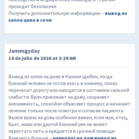
проходит безопаснее.
Получить дополнительную информацию –
вывод из
запоя цена в сочи
Jamesgyday
14 de julio de 2026 at 3:29 AM
Вывод из запоя на дому в Казани удобен, когда
близкий человек не готов ехать в клинику, плохо
переносит дорогу или находится в состоянии сильной
слабости. Врач приезжает на дому, сохраняет
анонимность, спокойно объясняет процесс и начинает
лечение только после осмотра и согласия пациента.
Вызов врача на дому особенно важен, если муж, отец,
брат, мама или другой близкий уже не может
перестать пить и нуждается в срочной помощи.
Выяснить больше –
нарколог на дом вывод из