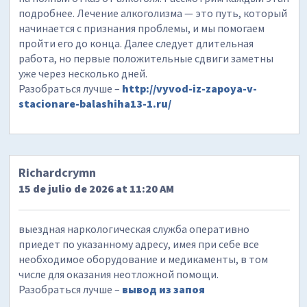
подробнее. Лечение алкоголизма — это путь, который
начинается с признания проблемы, и мы помогаем
пройти его до конца. Далее следует длительная
работа, но первые положительные сдвиги заметны
уже через несколько дней.
Разобраться лучше –
http://vyvod-iz-zapoya-v-
stacionare-balashiha13-1.ru/
Richardcrymn
15 de julio de 2026 at 11:20 AM
выездная наркологическая служба оперативно
приедет по указанному адресу, имея при себе все
необходимое оборудование и медикаменты, в том
числе для оказания неотложной помощи.
Разобраться лучше –
вывод из запоя