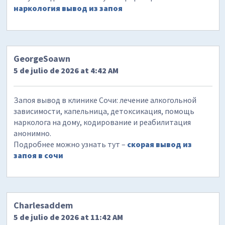
наркология вывод из запоя
GeorgeSoawn
5 de julio de 2026 at 4:42 AM
Запоя вывод в клинике Сочи: лечение алкогольной
зависимости, капельница, детоксикация, помощь
нарколога на дому, кодирование и реабилитация
анонимно.
Подробнее можно узнать тут –
скорая вывод из
запоя в сочи
Charlesaddem
5 de julio de 2026 at 11:42 AM