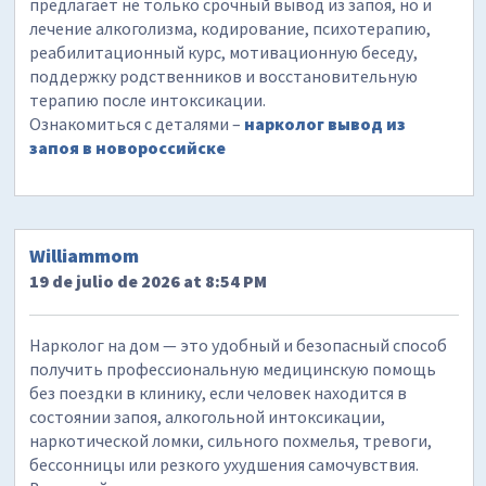
предлагает не только срочный вывод из запоя, но и
лечение алкоголизма, кодирование, психотерапию,
реабилитационный курс, мотивационную беседу,
поддержку родственников и восстановительную
терапию после интоксикации.
Ознакомиться с деталями –
нарколог вывод из
запоя в новороссийске
Williammom
19 de julio de 2026 at 8:54 PM
Нарколог на дом — это удобный и безопасный способ
получить профессиональную медицинскую помощь
без поездки в клинику, если человек находится в
состоянии запоя, алкогольной интоксикации,
наркотической ломки, сильного похмелья, тревоги,
бессонницы или резкого ухудшения самочувствия.