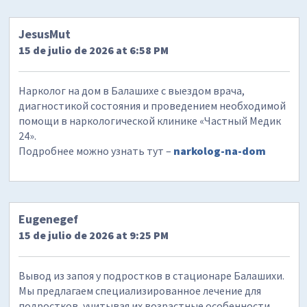
JesusMut
15 de julio de 2026 at 6:58 PM
Нарколог на дом в Балашихе с выездом врача,
диагностикой состояния и проведением необходимой
помощи в наркологической клинике «Частный Медик
24».
Подробнее можно узнать тут –
narkolog-na-dom
Eugenegef
15 de julio de 2026 at 9:25 PM
Вывод из запоя у подростков в стационаре Балашихи.
Мы предлагаем специализированное лечение для
подростков, учитывая их возрастные особенности.