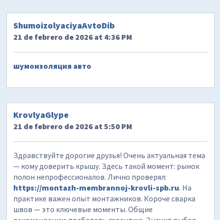
ShumoizolyaciyaAvtoDib
21 de febrero de 2026 at 4:36 PM
шумоизоляция авто
KrovlyaGlype
21 de febrero de 2026 at 5:50 PM
Здравствуйте дорогие друзья! Очень актуальная тема
— кому доверить крышу. Здесь такой момент: рынок
полон непрофессионалов. Лично проверял:
https://montazh-membrannoj-krovli-spb.ru
. На
практике важен опыт монтажников. Короче сварка
швов — это ключевые моменты. Общие