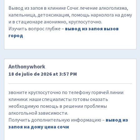
Вывод из запоя в клинике Сочи: лечение алкоголизма,
капельница, детоксикация, помощь нарколога на дому
и в стационаре анонимно, круглосуточно.
Изучить вопрос глубже –
вывод из запоя вызов
город
Anthonywhork
18 de julio de 2026 at 3:57 PM
звоните круглосуточно по телефону горячей линии
клиники: наши специалисты готовы оказать
необходимую помощь в решении проблемы
алкогольной зависимости.
Получить дополнительную информацию –
вывод из
запоя на дому цена сочи