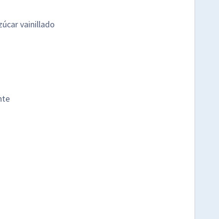
zúcar vainillado
nte