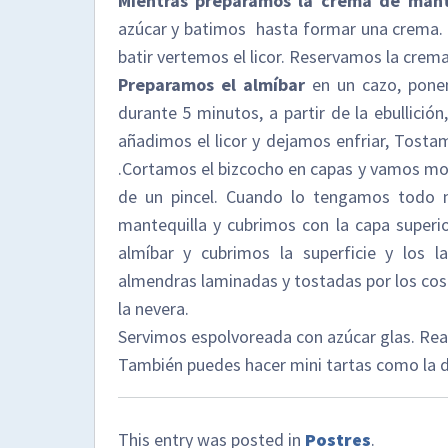
Mientras preparamos la crema de mant
azúcar y batimos hasta formar una crema. I
batir vertemos el licor. Reservamos la crema
Preparamos el almíbar
en un cazo, pone
durante 5 minutos, a partir de la ebullició
añadimos el licor y dejamos enfriar, Tost
.Cortamos el bizcocho en capas y vamos mo
de un pincel. Cuando lo tengamos todo
mantequilla y cubrimos con la capa superio
almíbar y cubrimos la superficie y los 
almendras laminadas y tostadas por los cost
la nevera.
Servimos espolvoreada con azúcar glas. Rea
También puedes hacer mini tartas como la d
This entry was posted in
Postres
.