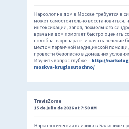
Нарколог на дом в Москве требуется в си
может самостоятельно восстановиться, 
интоксикации, запоя, похмельного синдр
врача на дом помогает быстро оценить с
подобрать препараты и начать лечение б
местом первичной медицинской помощи, 
провести безопасно в домашних условиях
Изучить вопрос глубже –
http://narkolo
moskva-kruglosutochno/
TravisZorne
15 de julio de 2026 at 7:50 AM
Наркологическая клиника в Балашихе пре