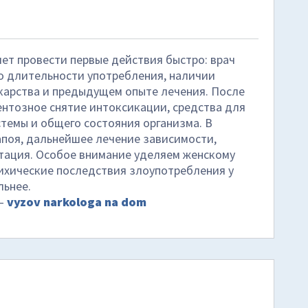
ет провести первые действия быстро: врач
о длительности употребления, наличии
карства и предыдущем опыте лечения. После
ентозное снятие интоксикации, средства для
стемы и общего состояния организма. В
апоя, дальнейшее лечение зависимости,
тация. Особое внимание уделяем женскому
сихические последствия злоупотребления у
ьнее.
 –
vyzov narkologa na dom