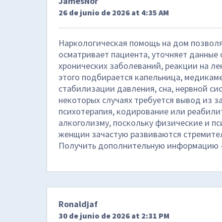
JamesNor
26 de junio de 2026 at 4:35 AM
Наркологическая помощь на дом позволя
осматривает пациента, уточняет данные 
хронических заболеваний, реакции на ле
этого подбирается капельница, медикам
стабилизации давления, сна, нервной си
некоторых случаях требуется вывод из з
психотерапия, кодирование или реабили
алкоголизму, поскольку физические и п
женщин зачастую развиваются стремител
Получить дополнительную информацию
Ronaldjaf
30 de junio de 2026 at 2:31 PM