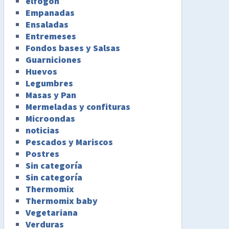
elfogon
Empanadas
Ensaladas
Entremeses
Fondos bases y Salsas
Guarniciones
Huevos
Legumbres
Masas y Pan
Mermeladas y confituras
Microondas
noticias
Pescados y Mariscos
Postres
Sin categoría
Sin categoría
Thermomix
Thermomix baby
Vegetariana
Verduras