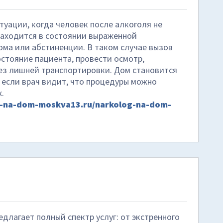
туации, когда человек после алкоголя не
находится в состоянии выраженной
ома или абстиненции. В таком случае вызов
остояние пациента, провести осмотр,
ез лишней транспортировки. Дом становится
если врач видит, что процедуры можно
.
g-na-dom-moskva13.ru/narkolog-na-dom-
длагает полный спектр услуг: от экстренного