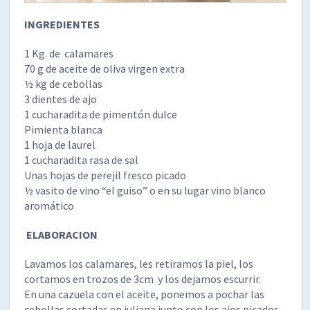
INGREDIENTES
1 Kg. de calamares
70 g de aceite de oliva virgen extra
½ kg de cebollas
3 dientes de ajo
1 cucharadita de pimentón dulce
Pimienta blanca
1 hoja de laurel
1 cucharadita rasa de sal
Unas hojas de perejil fresco picado
½ vasito de vino “el guiso” o en su lugar vino blanco
aromático
ELABORACION
Lavamos los calamares, les retiramos la piel, los
cortamos en trozos de 3cm y los dejamos escurrir.
En una cazuela con el aceite, ponemos a pochar las
cebollas cortadas en juliana junto con los ajos picados.