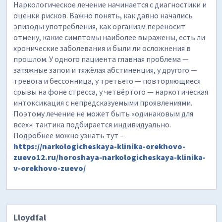
Наркологическое лечение начинается с диагностики и
оценки рисков. Важно понять, как давно начались
эпизоды употребления, как организм переносит
отмену, какие симптомы наиболее выражены, есть ли
хронические заболевания и были ли осложнения в
прошлом. У одного пациента главная проблема —
затяжные запои и тяжёлая абстиненция, у другого —
тревога и бессонница, у третьего — повторяющиеся
срывы на фоне стресса, у четвёртого — наркотическая
интоксикация с непредсказуемыми проявлениями.
Поэтому лечение не может быть «одинаковым для
всех»: тактика подбирается индивидуально.
Подробнее можно узнать тут –
https://narkologicheskaya-klinika-orekhovo-
zuevo12.ru/horoshaya-narkologicheskaya-klinika-
v-orekhovo-zuevo/
Lloydfal