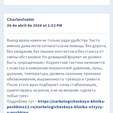
Charlesfoelm
26 de abril de 2026 at 1:52 PM
Выезд врача нужен не только ради удобства. Часто
именно дома легче согласиться на помощь: без дороги,
без ожидания, без лишних контактов и без стресса от
смены обстановки. Но домашний формат не должен
быть «упрощённым». Корректная тактика начинается
с осмотра и измерения показателей: давление, пульс,
дыхание, температура, уровень сознания, признаки
обезвоживания, выраженность тремора и тревоги.
После этого врач подбирает схему стабилизации,
ориентируясь на риски, а не на желание «сделать
побыстрее».
Подробнее тут –
https://narkologicheskaya-klinika-
pushkino12.ru/narkologicheskaya-klinika-otzyvy-
v-pushkino