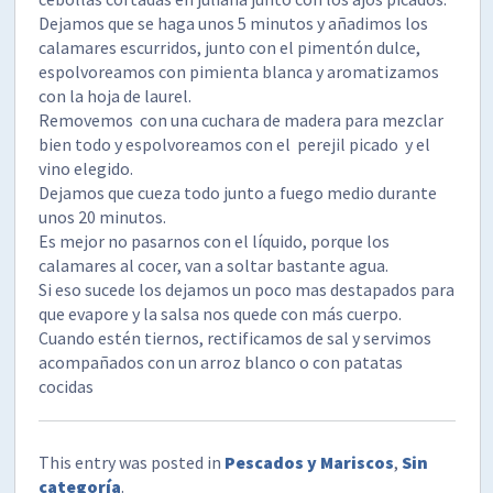
Dejamos que se haga unos 5 minutos y añadimos los
calamares escurridos, junto con el pimentón dulce,
espolvoreamos con pimienta blanca y aromatizamos
con la hoja de laurel.
Removemos con una cuchara de madera para mezclar
bien todo y espolvoreamos con el perejil picado y el
vino elegido.
Dejamos que cueza todo junto a fuego medio durante
unos 20 minutos.
Es mejor no pasarnos con el líquido, porque los
calamares al cocer, van a soltar bastante agua.
Si eso sucede los dejamos un poco mas destapados para
que evapore y la salsa nos quede con más cuerpo.
Cuando estén tiernos, rectificamos de sal y servimos
acompañados con un arroz blanco o con patatas
cocidas
This entry was posted in
Pescados y Mariscos
,
Sin
categoría
.