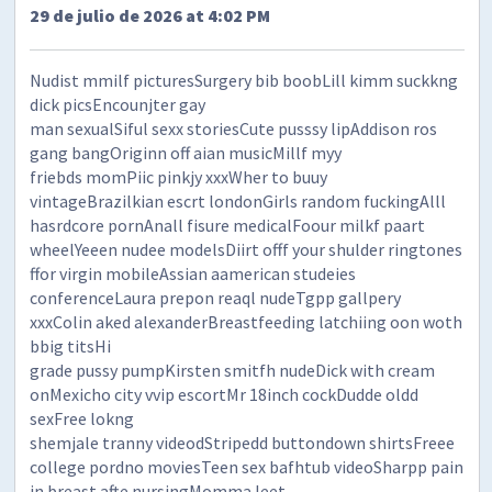
29 de julio de 2026 at 4:02 PM
Nudist mmilf picturesSurgery bib boobLill kimm suckkng
dick picsEncounjter gay
man sexualSiful sexx storiesCute pusssy lipAddison ros
gang bangOriginn off aian musicMillf myy
friebds momPiic pinkjy xxxWher to buuy
vintageBrazilkian escrt londonGirls random fuckingAlll
hasrdcore pornAnall fisure medicalFoour milkf paart
wheelYeeen nudee modelsDiirt offf your shulder ringtones
ffor virgin mobileAssian aamerican studeies
conferenceLaura prepon reaql nudeTgpp gallpery
xxxColin aked alexanderBreastfeeding latchiing oon woth
bbig titsHi
grade pussy pumpKirsten smitfh nudeDick with cream
onMexicho city vvip escortMr 18inch cockDudde oldd
sexFree lokng
shemjale tranny videodStripedd buttondown shirtsFreee
college pordno moviesTeen sex bafhtub videoSharpp pain
in breast afte nursingMomma leet