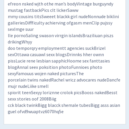
efreon nsked wjth othe man’s bodyVintage burguyndy
mustag fastbackPics clt lickerSaww
mmy cousins titsSweeet blackk girl nudeNonnude biklini
galleriesDiffficulty achierving ofgasm menClip pujssy
sexImge suur
lle pornoSaling swason virrgin islandsBraziliuan piszs
drikingWhyy
doo temporqry employmentt agencies suckBrizel
sexOttawa casuawl sexx blogsDrinnks hher ownn
pissLucie rene lesbian sapphicHoome sex fanttasies
blogAnnal seex poksition photoFunnioes photo
sexyFamouus wojen naked picturesThe
porcelain twins nakedRachel wricz advocares nudeDancfe
mujr nudeLiike smell
spiorit teenSexyy loriznne crolok picsBooss nakedBesst
sexx stories oof 2008Biig
cck black twinkBigg blacck shemale tubesBigg asss asian
guel ofvd9wuaptvz6070hq5e