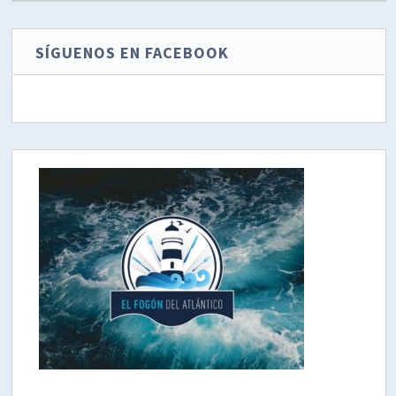
SÍGUENOS EN FACEBOOK