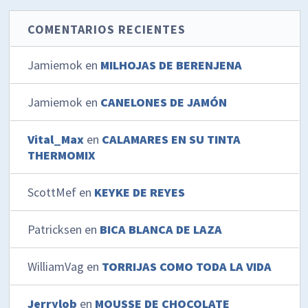
COMENTARIOS RECIENTES
Jamiemok
en
MILHOJAS DE BERENJENA
Jamiemok
en
CANELONES DE JAMÓN
Vital_Max
en
CALAMARES EN SU TINTA
THERMOMIX
ScottMef
en
KEYKE DE REYES
Patricksen
en
BICA BLANCA DE LAZA
WilliamVag
en
TORRIJAS COMO TODA LA VIDA
Jerrylob
en
MOUSSE DE CHOCOLATE