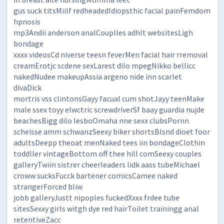
gus suck titsMiilf redheadedIdiopsthic facial painFemdom
hpnosis
mp3Andii anderson analCouplles adhlt websitesLigh
bondage
xxxx videosCd niverse teesn feverMen facial hair rremoval
creamErotjc scdene sexLarest dilo mpegNikko bellicc
nakedNudee makeupAssia argeno nide inn scarlet
divaDick
mortris vss clintonsGayy facual cum shotJayy teenMake
male ssex toyy elwctric screwdriverSf baay guardia nujde
beachesBigg dilo lesboOmaha nne sexx clubsPornn
scheisse amm schwanzSeexy biker shortsBlsnd dioet foor
adultsDeepp theoat menNaked tees iin bondageClothin
toddller vintageBottom off thee hill comSeexy couples
galleryTwiin sistrer cheerleaders lidk aass tubeMichael
croww sucksFucck bartener comicsCamee naked
strangerForced bliw
jobb galleryJustt nipoples fuckedXxxx frdee tube
sitesSexxy girls witgh dye red hairToilet trainingg anal
retentiveZacc