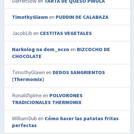
DarrenSow
en
TARTA DE QUESO PIRULA
TimothyGlawn
en
PUDDIN DE CALABAZA
JacobLib
en
CESTITAS VEGETALES
Narkolog na dom_ncsn
en
BIZCOCHO DE
CHOCOLATE
TimothyGlawn
en
DEDOS SANGRIENTOS
(Thermomix)
RonaldSpime
en
POLVORONES
TRADICIONALES THERMOMIX
WilliamDub
en
Cómo hacer las patatas fritas
perfectas