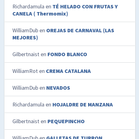
Richardamula
en
TÉ HELADO CON FRUTAS Y
CANELA ( Thermomix)
WilliamDub
en
OREJAS DE CARNAVAL (LAS
MEJORES)
Gilbertnaist
en
FONDO BLANCO
WilliamRot
en
CREMA CATALANA
WilliamDub
en
NEVADOS
Richardamula
en
HOJALDRE DE MANZANA
Gilbertnaist
en
PEQUEPINCHO
WilliamDub
en
GALLETAS DE TURRON